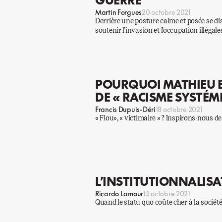
Martin Forgues
20 octobre 2021
Derrière une posture calme et posée se di
soutenir l’invasion et l’occupation illégales
POURQUOI MATHIEU B
DE « RACISME SYSTÉMI
Francis Dupuis-Déri
18 octobre 2021
« Flou», « victimaire » ? Inspirons-nous 
L’INSTITUTIONNALIS
Ricardo Lamour
15 octobre 2021
Quand le statu quo coûte cher à la société