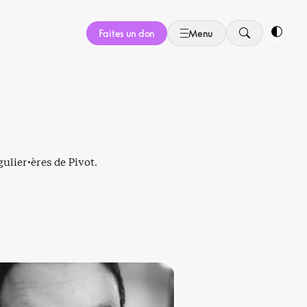
Faites un don
Menu
Bascule
ulier·ères de Pivot.