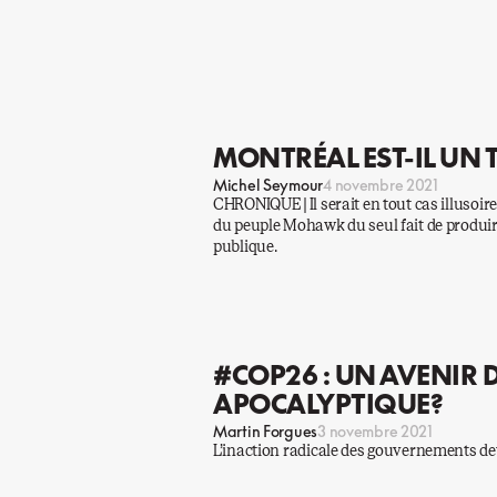
MONTRÉAL EST-IL UN 
Michel Seymour
4 novembre 2021
CHRONIQUE | Il serait en tout cas illusoire
du peuple Mohawk du seul fait de produir
publique.
#COP26 : UN AVENIR
APOCALYPTIQUE?
Martin Forgues
3 novembre 2021
L’inaction radicale des gouvernements dev