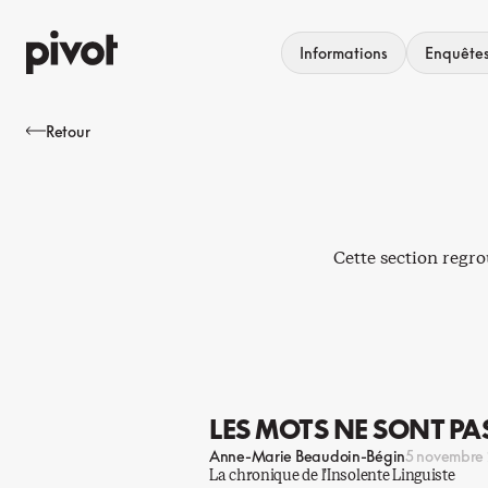
Aller
au
Informations
Enquête
contenu
Retour
Cette section regro
LES MOTS NE SONT P
Anne-Marie Beaudoin-Bégin
5 novembre
La chronique de l’Insolente Linguiste