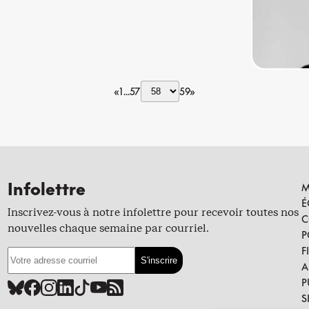
«
1
57
59
»
Infolettre
M
É
Inscrivez-vous à notre infolettre pour recevoir toutes nos
C
nouvelles chaque semaine par courriel.
P
F
A
P
S