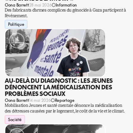
Oona Barrett
28 mai 2026
Information
Des fabricants d’armes complices du génocide à Gaza participent à
l’événement.
Politique
AU-DELÀ DU DIAGNOSTIC : LES JEUNES
DÉNONCENT LA MÉDICALISATION DES
PROBLÈMES SOCIAUX
Oona Barrett
14 mai 2026
Reportage
Mobilisation Jeunes et santé mentale dénonce la médicalisation
des détresses causées par le logement, le coût de la vie et le climat.
Société