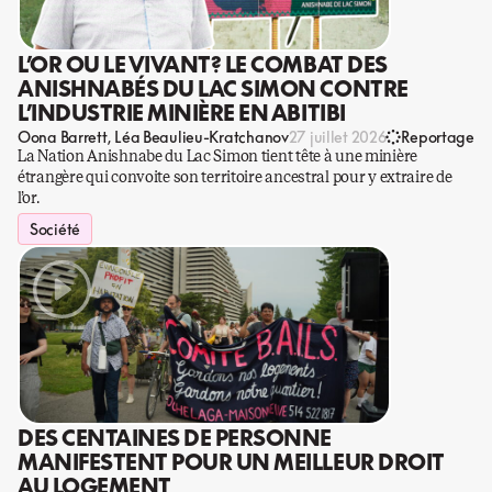
L’OR OU LE VIVANT? LE COMBAT DES
ANISHNABÉS DU LAC SIMON CONTRE
L’INDUSTRIE MINIÈRE EN ABITIBI
Oona Barrett
Léa Beaulieu-Kratchanov
27 juillet 2026
Reportage
La Nation Anishnabe du Lac Simon tient tête à une minière
étrangère qui convoite son territoire ancestral pour y extraire de
l’or.
Société
DES CENTAINES DE PERSONNE
MANIFESTENT POUR UN MEILLEUR DROIT
AU LOGEMENT