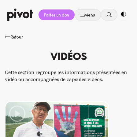
Aller
au
Faites un don
Menu
contenu
Bascule
Retour
VIDÉOS
Cette section regroupe les informations présentées en
vidéo ou accompagnées de capsules vidéos.