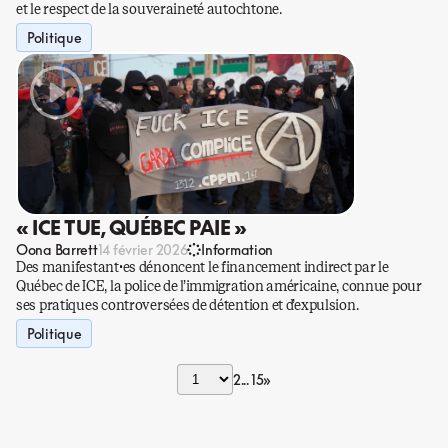
et le respect de la souveraineté autochtone.
Politique
« ICE TUE, QUÉBEC PAIE »
Oona Barrett
14 février 2026
Information
Des manifestant·es dénoncent le financement indirect par le
Québec de ICE, la police de l’immigration américaine, connue pour
ses pratiques controversées de détention et d’expulsion.
Politique
2
15
»