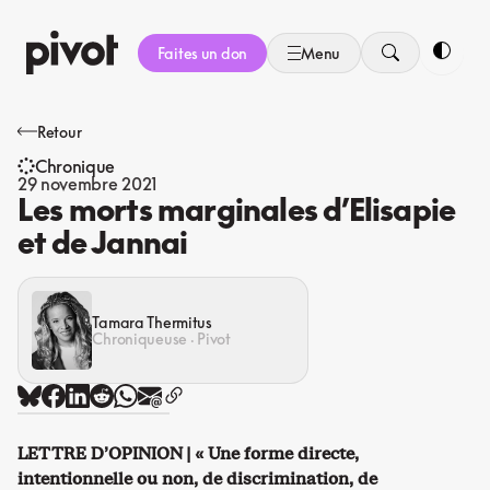
Aller
au
Faites un don
Menu
contenu
Bascule
Retour
Chronique
29 novembre 2021
Les morts marginales d’Elisapie
et de Jannai
Tamara Thermitus
Chroniqueuse · Pivot
LETTRE D’OPINION | « Une forme directe,
intentionnelle ou non, de discrimination, de