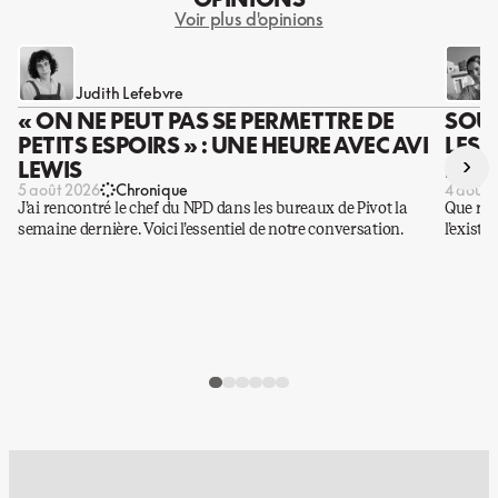
Voir plus d'opinions
Judith Lefebvre
« ON NE PEUT PAS SE PERMETTRE DE
SOUS
PETITS ESPOIRS » : UNE HEURE AVEC AVI
LES 
›
LEWIS
DES 
5 août 2026
Chronique
4 août 
J’ai rencontré le chef du NPD dans les bureaux de Pivot la
Que rest
semaine dernière. Voici l’essentiel de notre conversation.
l’existe