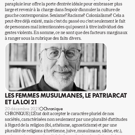
parapluie leur offre la porte d’entrée idéale pour embrasser plus
large et revenir à la charge dans l’espoir d’annuler la culture de
gauche contemporaine. Sexisme? Racisme? Colonialisme? Cela a
peut-être déjà existé, mais c’est du passé ou c’est seulement le fait
de personnes mal intentionnées qui posent à titre individuel des
gestes violents. En somme, ce ne sont que des facteurs marginaux
à ranger sous la rubrique des faits divers.
LES FEMMES MUSULMANES, LE PATRIARCAT
ET LA LOI 21
20 décembre 2021
Chronique
CHRONIQUE | L’État doit accepter le caractère pluriel de nos
sociétés, caractérisées non seulement par une pluralité d’attitudes
à l’égard de la religion (foi, athéisme, agnosticisme) et par une
pluralité de religions (chrétienne, juive, musulmane, sikhe, etc.),