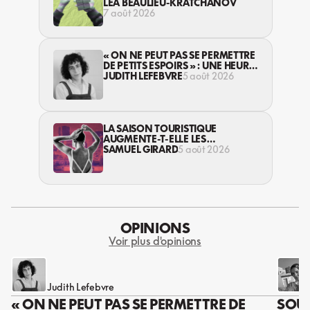
JEUNES… DANS LA LÉGALITÉ?
LÉA BEAULIEU-KRATCHANOV
7 août 2026
« ON NE PEUT PAS SE PERMETTRE
DE PETITS ESPOIRS » : UNE HEURE
AVEC AVI LEWIS
JUDITH LEFEBVRE
5 août 2026
LA SAISON TOURISTIQUE
AUGMENTE-T-ELLE LES
VIOLENCES CONTRE LES
SAMUEL GIRARD
5 août 2026
TRAVAILLEUSES DU SEXE?
OPINIONS
Voir plus d'opinions
Judith Lefebvre
« ON NE PEUT PAS SE PERMETTRE DE
SOUS