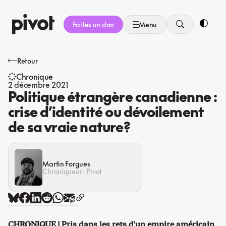
Aller
au
Faites un don
Menu
contenu
Bascule
Retour
Chronique
2 décembre 2021
Politique étrangère canadienne :
crise d’identité ou dévoilement
de sa vraie nature?
Martin Forgues
Chroniqueur · Pivot
CHRONIQUE | Pris dans les rets d’un empire américain