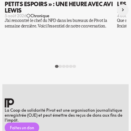
PETITS ESPOIRS » : UNE HEURE AVEC AVI
LES 
›
LEWIS
DES 
5 août 2026
Chronique
4 août 
J’ai rencontré le chef du NPD dans les bureaux de Pivot la
Que rest
semaine dernière. Voici l’essentiel de notre conversation.
l’existe
La Coop de solidarité Pivot est une organisation journalistique
enregistrée (OJE) et peut émettre des reçus de dons aux fins de
l’impôt.
Faites un don