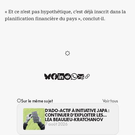
« Et ce n’est pas hypothétique, c’est déjà inscrit dans la
planification financière du pays », conclut-il.
Sur le même sujet
Voir tous
D’ADO-ACTIF À INITIATIVE JAPA :
CONTINUER D’EXPLOITER LES
JEUNES… DANS LA LÉGALITÉ?
LÉA BEAULIEU-KRATCHANOV
7 août 2026