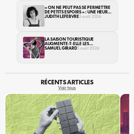
« ON NE PEUT PAS SE PERMETTRE
DE PETITS ESPOIRS » : UNE HEURE
AVEC AVI LEWIS
JUDITH LEFEBVRE
5 août 2026
LA SAISON TOURISTIQUE
AUGMENTE-T-ELLE LES
VIOLENCES CONTRE LES
SAMUEL GIRARD
5 août 2026
TRAVAILLEUSES DU SEXE?
RÉCENTS ARTICLES
Voir tous