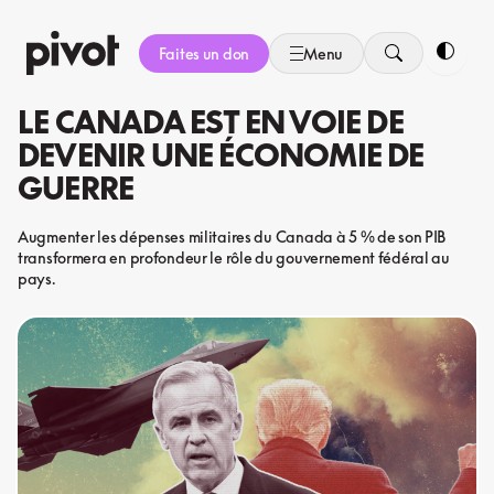
Aller
au
Faites un don
Menu
contenu
Bascule
LE CANADA EST EN VOIE DE
DEVENIR UNE ÉCONOMIE DE
GUERRE
Augmenter les dépenses militaires du Canada à 5 % de son PIB
transformera en profondeur le rôle du gouvernement fédéral au
pays.