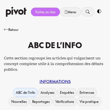
Aller
au
Faites un don
Menu
contenu
Bascule
Retour
ABC DE L’INFO
Cette section regroupe les articles qui vulgarisent un
concept complexe utile à la compréhension des débats
publics.
INFORMATIONS
ABC de l'info
Analyses
Enquêtes
Entrevues
Nouvelles
Reportages
Vérifications
Vie pratique