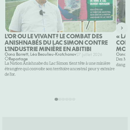
›
L’OR OU LE VIVANT? LE COMBAT DES
« LA
ANISHNABÉS DU LAC SIMON CONTRE
CONT
L’INDUSTRIE MINIÈRE EN ABITIBI
MON
Oona Barrett
Léa Beaulieu-Kratchanov
Oona Ba
27 juillet 2026
Reportage
Des Mon
La Nation Anishnabe du Lac Simon tient tête à une minière
dangers
étrangère qui convoite son territoire ancestral pour y extraire
de l’or.