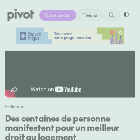
Aller
au
Faites un don
Menu
contenu
Bascule
Retour
Des centaines de personne
manifestent pour un meilleur
droit au logement