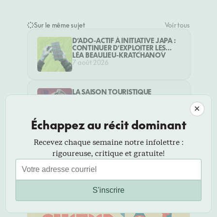
Sur le même sujet
Voir tous
D’ADO-ACTIF À INITIATIVE JAPA :
CONTINUER D’EXPLOITER LES
JEUNES… DANS LA LÉGALITÉ?
LÉA BEAULIEU-KRATCHANOV
7 août 2026
LA SAISON TOURISTIQUE
AUGMENTE-T-ELLE LES
VIOLENCES CONTRE LES
SAMUEL GIRARD
5 août 2026
✕
TRAVAILLEUSES DU SEXE?
Échappez au récit dominant
Recevez chaque semaine notre infolettre :
SOUS LES DÉCOMBRES, UNE VIE
EFFACÉE : LES SOUVENIRS ET LES
rigoureuse, critique et gratuite!
RÊVES PERDUS DES HABITANT·ES
SARAH EMAD
4 août 2026
DE GAZA