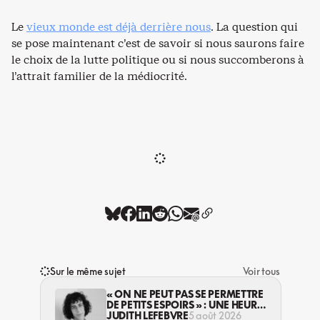
Le
vieux monde est déjà derrière nous
. La question qui
se pose maintenant c’est de savoir si nous saurons faire
le choix de la lutte politique ou si nous succomberons à
l’attrait familier de la médiocrité.
Sur le même sujet
Voir tous
« ON NE PEUT PAS SE PERMETTRE
DE PETITS ESPOIRS » : UNE HEURE
AVEC AVI LEWIS
JUDITH LEFEBVRE
5 août 2026