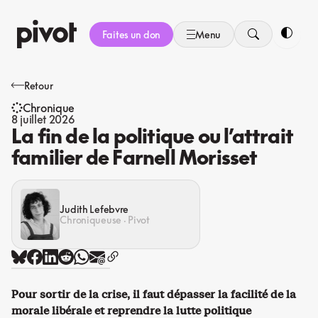
Aller
au
Faites un don
Menu
contenu
Bascule
Retour
Chronique
8 juillet 2026
La fin de la politique ou l’attrait
familier de Farnell Morisset
Judith Lefebvre
Chroniqueuse · Pivot
Pour sortir de la crise, il faut dépasser la facilité de la
morale libérale et reprendre la lutte politique