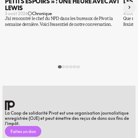
PETITS ESPOIRS » : UNE HEURE AVEC AVI
LES 
›
LEWIS
DES 
5 août 2026
Chronique
4 août 
J’ai rencontré le chef du NPD dans les bureaux de Pivot la
Que rest
semaine dernière. Voici l’essentiel de notre conversation.
l’existe
La Coop de solidarité Pivot est une organisation journalistique
enregistrée (OJE) et peut émettre des reçus de dons aux fins de
l’impôt.
Faites un don