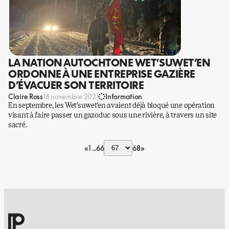
LA NATION AUTOCHTONE WET’SUWET’EN
ORDONNE À UNE ENTREPRISE GAZIÈRE
D’ÉVACUER SON TERRITOIRE
Claire Ross
16 novembre 2021
Information
En septembre, les Wet’suwet’en avaient déjà bloqué une opération
visant à faire passer un gazoduc sous une rivière, à travers un site
sacré.
«
1
66
68
»