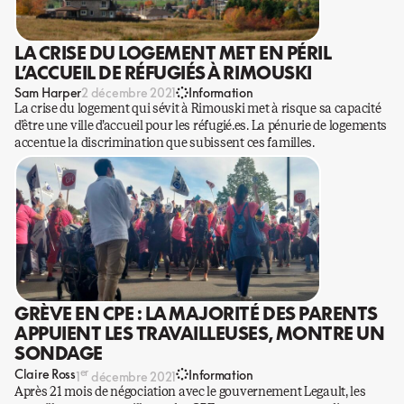
LA CRISE DU LOGEMENT MET EN PÉRIL
L’ACCUEIL DE RÉFUGIÉS À RIMOUSKI
Sam Harper
2 décembre 2021
Information
La crise du logement qui sévit à Rimouski met à risque sa capacité
d’être une ville d’accueil pour les réfugié.es. La pénurie de logements
accentue la discrimination que subissent ces familles.
GRÈVE EN CPE : LA MAJORITÉ DES PARENTS
APPUIENT LES TRAVAILLEUSES, MONTRE UN
SONDAGE
er
Claire Ross
Information
1
décembre 2021
Après 21 mois de négociation avec le gouvernement Legault, les