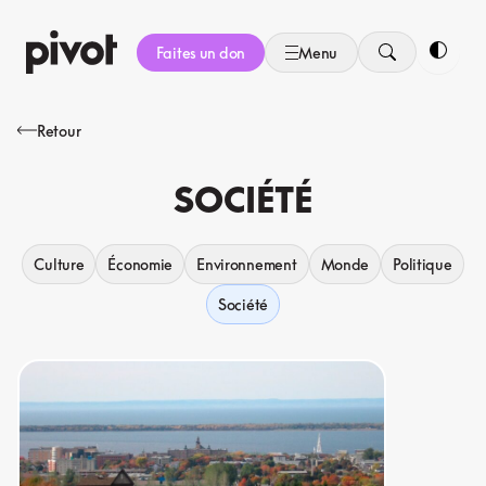
Aller
au
Faites un don
Menu
contenu
Bascule
Retour
SOCIÉTÉ
Culture
Économie
Environnement
Monde
Politique
Société