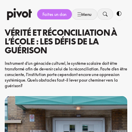
Aller
au
Faites un don
Menu
contenu
Bascule
VÉRITÉ ET RÉCONCILIATION À
L’ÉCOLE : LES DÉFIS DE LA
GUÉRISON
Instrument d’un génocide culturel, le système scolaire doit être
transformé afin de devenir celui de la réconciliation. Faute d’en être
consciente, l’institution porte cependant encore une oppression
systémique. Quels obstacles faut-il lever pour cheminer vers la
guérison?