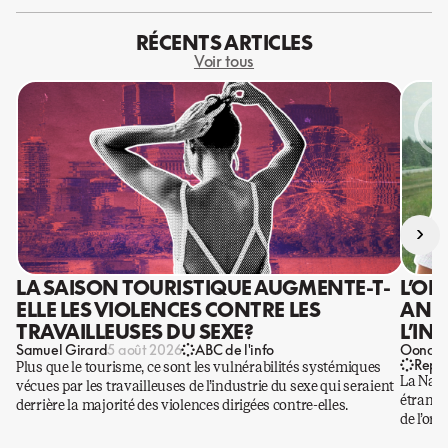
RÉCENTS ARTICLES
Voir tous
›
LA SAISON TOURISTIQUE AUGMENTE-T-
L’OR
ELLE LES VIOLENCES CONTRE LES
ANIS
TRAVAILLEUSES DU SEXE?
L’IN
Samuel Girard
Oona Ba
5 août 2026
ABC de l'info
Repo
Plus que le tourisme, ce sont les vulnérabilités systémiques
La Nati
vécues par les travailleuses de l’industrie du sexe qui seraient
étrangè
derrière la majorité des violences dirigées contre-elles.
de l’or.