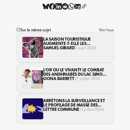
Sur le même sujet
Voir tous
LA SAISON TOURISTIQUE
AUGMENTE-T-ELLE LES
VIOLENCES CONTRE LES
SAMUEL GIRARD
5 août 2026
TRAVAILLEUSES DU SEXE?
L’OR OU LE VIVANT? LE COMBAT
DES ANISHNABÉS DU LAC SIMON
CONTRE L’INDUSTRIE MINIÈRE EN
OONA BARRETT
27 juillet 2026
ABITIBI
ARRÊTONS LA SURVEILLANCE ET
LE PROFILAGE DE MASSE DES
PERSONNES MIGRANTES !
LETTRE COMMUNE
13 juillet 2026