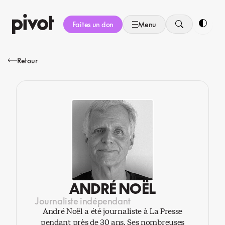
Aller
au
Faites un don
Menu
contenu
Bascule
Retour
ANDRÉ NOËL
Journaliste indépendant
André Noël a été journaliste à La Presse
pendant près de 30 ans. Ses nombreuses