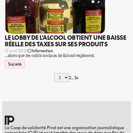
LE LOBBY DE L’ALCOOL OBTIENT UNE BAISSE
RÉELLE DES TAXES SUR SES PRODUITS
12 avril 2023
Information
…alors que les coûts sociaux de l’alcool explosent.
Société
2
3
»
La Coop de solidarité Pivot est une organisation journalistique
enregistrée (OJE) et peut émettre des reçus de dons aux fins de