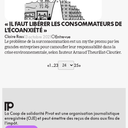
« IL FAUT LIBÉRER LES CONSOMMATEURS DE
L’ÉCOANXIÉTÉ »
Claire Ross
13 octobre 2021
Entrevue
Le problème de la surconsommation est un mythe promu par les
grandes entreprises pour camoufler leur responsabilité dans la
crise environnementale, selon l’auteur Arnaud Theurillat-Cloutier.
«
1
23
25
»
La Coop de solidarité Pivot est une organisation journalistique
enregistrée (OJE) et peut émettre des reçus de dons aux fins de
l’impôt.