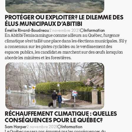
PROTÉGER OU EXPLOITER? LE DILEMME DES
ÉLUS MUNICIPAUX D’ABITIBI
Émélie Rivard-Boudreau
2 novembre 2021
Information
En Abitibi-Temiscamingue comme ailleurs au Québec, l’urgence
climatique s’est taillé une place dans les élections municipales. S’il y
a consensus sur les pistes cyclables ou le verdissement des
espaces publics, les candidat.es marchent sur des œufs lorsqu’on
aborde les minières et les forestières.
RÉCHAUFFEMENT CLIMATIQUE : QUELLES
CONSÉQUENCES POUR LE QUÉBEC?
Sam Harper
2 novembre 2021
Information
Le Québec ne sera pas épargné par les conséquences du