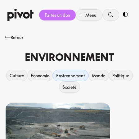
Aller
au
Faites un don
Menu
contenu
Bascule
Retour
ENVIRONNEMENT
Culture
Économie
Environnement
Monde
Politique
Société