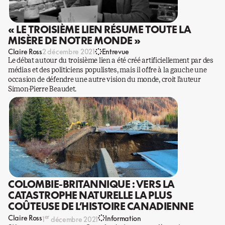
« LE TROISIÈME LIEN RÉSUME TOUTE LA
MISÈRE DE NOTRE MONDE »
Claire Ross
2 décembre 2021
Entrevue
Le débat autour du troisième lien a été créé artificiellement par des
médias et des politiciens populistes, mais il offre à la gauche une
occasion de défendre une autre vision du monde, croit l’auteur
Simon-Pierre Beaudet.
COLOMBIE-BRITANNIQUE : VERS LA
CATASTROPHE NATURELLE LA PLUS
COÛTEUSE DE L’HISTOIRE CANADIENNE
er
Claire Ross
Information
1
décembre 2021