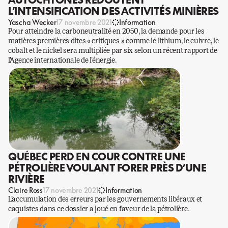
L’INTENSIFICATION DES ACTIVITÉS MINIÈRES
Yascha Wecker
17 novembre 2021
Information
Pour atteindre la carboneutralité en 2050, la demande pour les
matières premières dites « critiques » comme le lithium, le cuivre, le
cobalt et le nickel sera multipliée par six selon un récent rapport de
l’Agence internationale de l’énergie.
QUÉBEC PERD EN COUR CONTRE UNE
PÉTROLIÈRE VOULANT FORER PRÈS D’UNE
RIVIÈRE
Claire Ross
17 novembre 2021
Information
L’accumulation des erreurs par les gouvernements libéraux et
caquistes dans ce dossier a joué en faveur de la pétrolière.