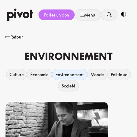
Aller
au
Faites un don
Menu
contenu
Bascule
Retour
ENVIRONNEMENT
Culture
Économie
Environnement
Monde
Politique
Société