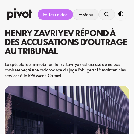
Aller
au
Faites un don
Menu
contenu
Bascule
HENRY ZAVRIYEV RÉPOND À
DES ACCUSATIONS D’OUTRAGE
AU TRIBUNAL
Le spéculateur immobilier Henry Zavriyev est accusé de ne pas
avoir respecté une ordonnance du juge l’obligeant à maintenir les
services à la RPA Mont-Carmel.