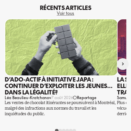
RÉCENTS ARTICLES
Voir tous
›
D’ADO-ACTIF À INITIATIVE JAPA :
LA S
CONTINUER D’EXPLOITER LES JEUNES…
ELLE
DANS LA LÉGALITÉ?
TRAV
Léa Beaulieu-Kratchanov
Samuel
7 août 2026
Reportage
Les ventes de chocolat itinérantes se poursuivent à Montréal,
Plus qu
malgré des infractions aux normes du travail et les
vécues p
inquiétudes du public.
derrière