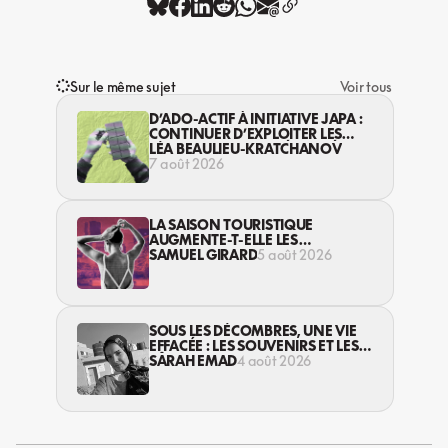
Sur le même sujet
Voir tous
D’ADO-ACTIF À INITIATIVE JAPA :
CONTINUER D’EXPLOITER LES
JEUNES… DANS LA LÉGALITÉ?
LÉA BEAULIEU-KRATCHANOV
7 août 2026
LA SAISON TOURISTIQUE
AUGMENTE-T-ELLE LES
VIOLENCES CONTRE LES
SAMUEL GIRARD
5 août 2026
TRAVAILLEUSES DU SEXE?
SOUS LES DÉCOMBRES, UNE VIE
EFFACÉE : LES SOUVENIRS ET LES
RÊVES PERDUS DES HABITANT·ES
SARAH EMAD
4 août 2026
DE GAZA