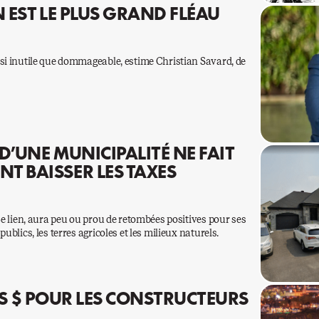
N EST LE PLUS GRAND FLÉAU
»
ssi inutile que dommageable, estime Christian Savard, de
D’UNE MUNICIPALITÉ NE FAIT
T BAISSER LES TAXES
3e lien, aura peu ou prou de retombées positives pour ses
ublics, les terres agricoles et les milieux naturels.
RDS $ POUR LES CONSTRUCTEURS