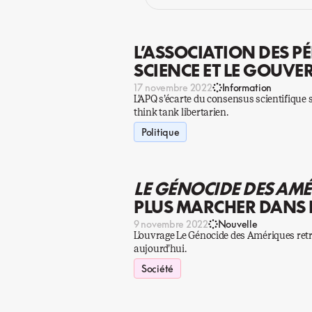
L’ASSOCIATION DES PÉ
SCIENCE ET LE GOUVE
17 novembre 2022
Information
L’APQ s’écarte du consensus scientifique su
think tank libertarien.
Politique
LE GÉNOCIDE DES AM
PLUS MARCHER DANS 
9 novembre 2022
Nouvelle
L’ouvrage Le Génocide des Amériques retr
aujourd’hui.
Société