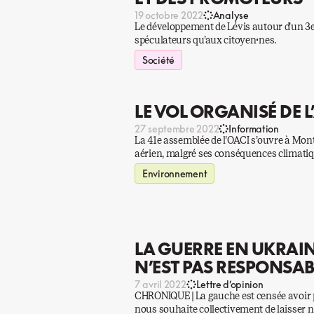
19 octobre 2022
Analyse
Le développement de Lévis autour d’un 3e
spéculateurs qu’aux citoyen·nes.
Société
LE VOL ORGANISÉ DE 
27 septembre 2022
Information
La 41e assemblée de l’OACI s’ouvre à Mont
aérien, malgré ses conséquences climatiq
Environnement
LA GUERRE EN UKRAINE
N’EST PAS RESPONSAB
7 avril 2022
Lettre d’opinion
CHRONIQUE | La gauche est censée avoir pl
nous souhaite collectivement de laisser n