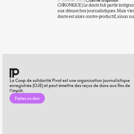
17 janvier 2022
Lettre d’opinion
CHRONIQUE | Le doute fait partie intégrant
aux démarches journalistiques. Mais vient
doute est alors contre-productif, sinon nui
La Coop de solidarité Pivot est une organisation journalistique
enregistrée (OJE) et peut émettre des reçus de dons aux fins de
l’impôt.
Faites un don