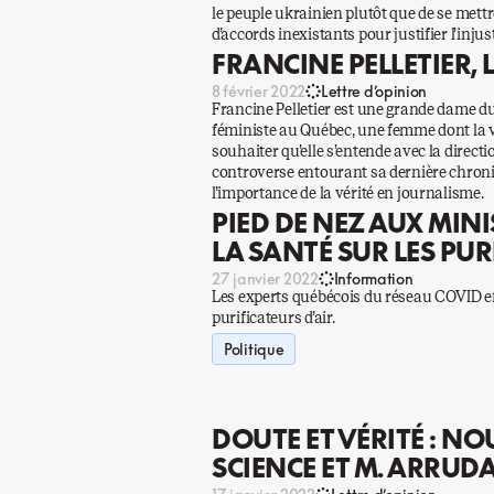
le peuple ukrainien plutôt que de se mett
d’accords inexistants pour justifier l’injust
FRANCINE PELLETIER, L
8 février 2022
Lettre d’opinion
Francine Pelletier est une grande dame 
féministe au Québec, une femme dont la v
souhaiter qu’elle s’entende avec la direct
controverse entourant sa dernière chroni
l’importance de la vérité en journalisme.
PIED DE NEZ AUX MINI
LA SANTÉ SUR LES PUR
27 janvier 2022
Information
Les experts québécois du réseau COVID ef
purificateurs d’air.
Politique
DOUTE ET VÉRITÉ : NO
SCIENCE ET M. ARRUD