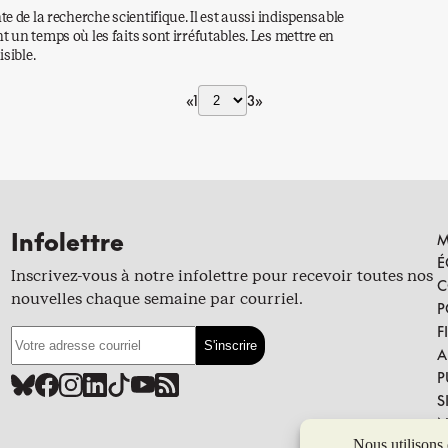
e de la recherche scientifique. Il est aussi indispensable
 un temps où les faits sont irréfutables. Les mettre en
sible.
«
1
3
»
Infolettre
M
É
Inscrivez-vous à notre infolettre pour recevoir toutes nos
C
nouvelles chaque semaine par courriel.
P
F
A
P
S
N