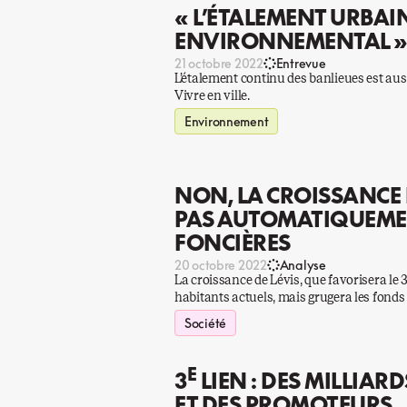
« L’ÉTALEMENT URBAI
ENVIRONNEMENTAL 
21 octobre 2022
Entrevue
L’étalement continu des banlieues est au
Vivre en ville.
Environnement
NON, LA CROISSANCE 
PAS AUTOMATIQUEMEN
FONCIÈRES
20 octobre 2022
Analyse
La croissance de Lévis, que favorisera le 
habitants actuels, mais grugera les fonds p
Société
E
3
LIEN : DES MILLIA
ET DES PROMOTEURS