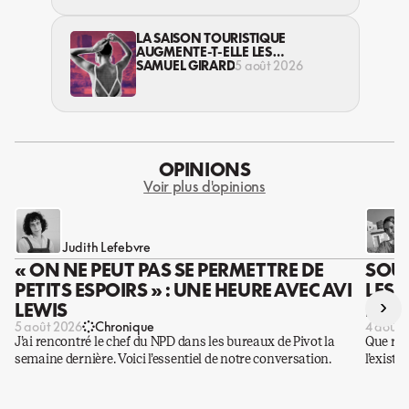
LA SAISON TOURISTIQUE
AUGMENTE-T-ELLE LES
VIOLENCES CONTRE LES
SAMUEL GIRARD
5 août 2026
TRAVAILLEUSES DU SEXE?
OPINIONS
Voir plus d'opinions
Judith Lefebvre
« ON NE PEUT PAS SE PERMETTRE DE
SOUS
PETITS ESPOIRS » : UNE HEURE AVEC AVI
LES 
›
LEWIS
DES 
5 août 2026
Chronique
4 août 
J’ai rencontré le chef du NPD dans les bureaux de Pivot la
Que rest
semaine dernière. Voici l’essentiel de notre conversation.
l’existe