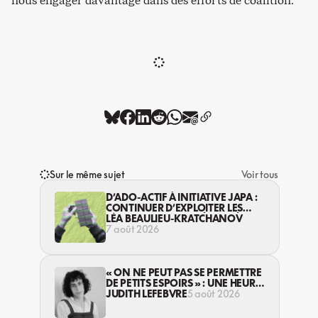
nous engager davantage dans des efforts de coalition.
Sur le même sujet
Voir tous
D’ADO-ACTIF À INITIATIVE JAPA :
CONTINUER D’EXPLOITER LES
JEUNES… DANS LA LÉGALITÉ?
LÉA BEAULIEU-KRATCHANOV
7 août 2026
« ON NE PEUT PAS SE PERMETTRE
DE PETITS ESPOIRS » : UNE HEURE
AVEC AVI LEWIS
JUDITH LEFEBVRE
5 août 2026