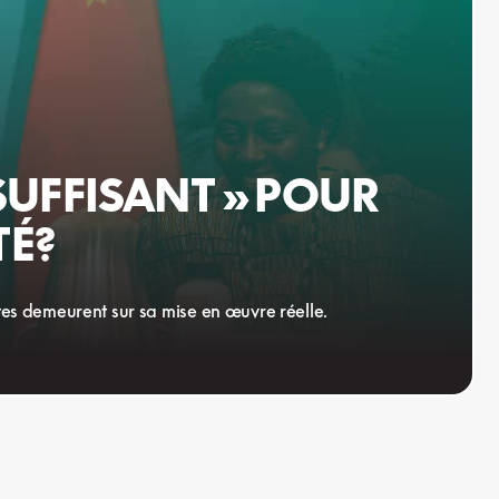
SUFFISANT » POUR
TÉ?
tes demeurent sur sa mise en œuvre réelle.