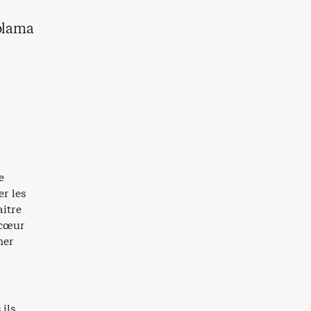
kolama
e
r les
aitre
 cœur
ner
ils