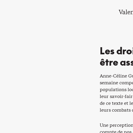
Valen
Les dro
être as
Anne-Céline Gu
semaine compor
populations loc
leur savoir-fai
de ce texte et
leurs combats d
Une perception
compte de nos d