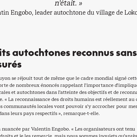
n’était. »
tin Engobo, leader autochtone du village de Lo
its autochtones reconnus sans
surés
yon se réjouit tout de même que le cadre mondial signé cett
te de nombreux énoncés rappelant l’importance d’implique
ales et autochtones dans l’atteinte des objectifs et de reconn
re. « La reconnaissance des droits humains est réellement au
 les communautés locales vont pouvoir s’y accrocher pour me
ans leurs pays respectifs », remarque-t-elle.
 nuancée par Valentin Engobo. « Les organisateurs ont tenu
roits et je les remercie, mais nous sommes inquiets qu’après 