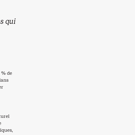
s qui
0 % de
dans
er
turel
e
iques,