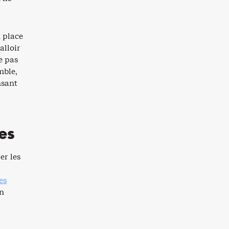
n place
alloir
e pas
mble,
nsant
es
er les
es
un