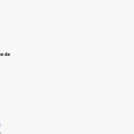
e de
e
,