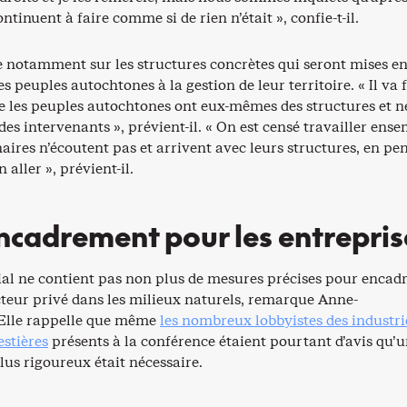
ontinuent à faire comme si de rien n’était », confie-t-il.
ne notamment sur les structures concrètes qui seront mises e
s peuples autochtones à la gestion de leur territoire. « Il va f
e les peuples autochtones ont eux-mêmes des structures et n
des intervenants », prévient-il. « On est censé travailler ense
aires n’écoutent pas et arrivent avec leurs structures, en pe
 aller », prévient-il.
ncadrement pour les entrepris
al ne contient pas non plus de mesures précises pour encadr
cteur privé dans les milieux naturels, remarque Anne-
Elle rappelle que même
les nombreux lobbyistes des industri
estières
présents à la conférence étaient pourtant d’avis qu’
us rigoureux était nécessaire.