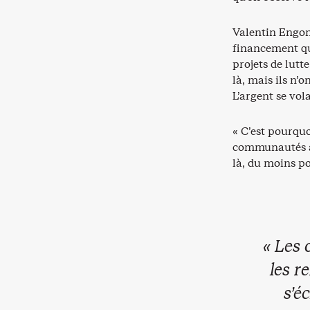
Valentin Engono
financement qu
projets de lut
là, mais ils n’
L’argent se vol
« C’est pourqu
communautés au
là, du moins po
« Les 
les r
s’é