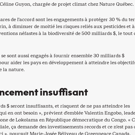
Céline Guyon, chargée de projet climat chez Nature Québec.
ares de l’accord sont les engagements à protéger 30 % du ter
rin, à diminuer de moitié les risques reliés aux pesticides et à
entions néfastes à la biodiversité de 500 milliards $, le tout d
 se sont aussi engagés à fournir ensemble 30 milliards $
our aider les pays en développement à atteindre les objectif
 la nature.
ncement insuffisant
rds $ seront insuffisants, et risquent de ne pas atteindre les
i en ont besoin », prévient d’emblée Valentin Engobo, lead
tone de Lokolama en République démocratique du Congo. « C
ale, ça demande des investissements records et ce n’est pas 
ici », poursuit Marie-Josée Béliveau de Greenpeace Canada.