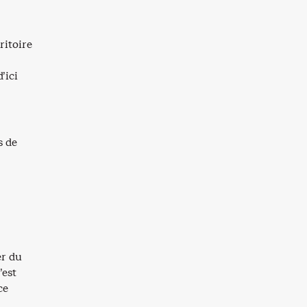
ritoire
’ici
s de
er du
’est
ce