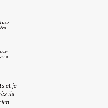
i par-
ées.
onds-
iveau.
s et je
ès ils
rien