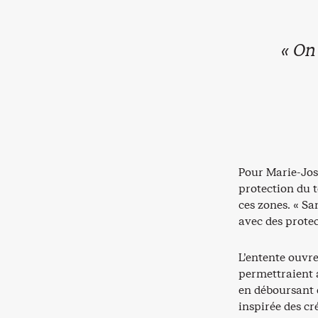
« On
Pour Marie-José
protection du t
ces zones. « Sa
avec des protec
L’entente ouvre 
permettraient 
en déboursant 
inspirée des c