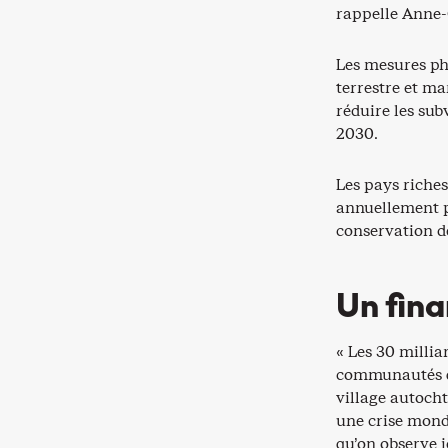
rappelle Anne-
Les mesures ph
terrestre et ma
réduire les subv
2030.
Les pays riches
annuellement p
conservation de
Un fina
« Les 30 millia
communautés qu
village autoch
une crise mondi
qu’on observe 