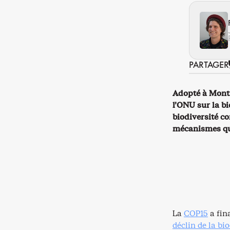
PARTAGER
Adopté à Montr
l’ONU sur la bi
biodiversité c
mécanismes qui
La
COP15
a fin
déclin de la bio