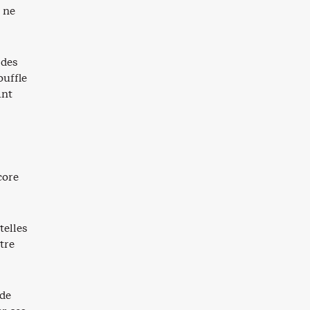
t ne
 des
ouffle
ant
core
telles
tre
 de