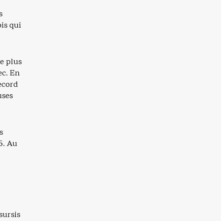
s
is qui
te plus
ec. En
ecord
uses
s
5. Au
sursis