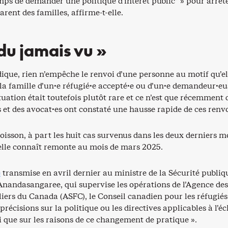
temps de demander une politique d’intérêt public” » pour arrêt
arent des familles, affirme-t-elle.
 du jamais vu »
ique, rien n’empêche le renvoi d’une personne au motif qu’el
a famille d’un·e réfugié·e accepté·e ou d’un·e demandeur·eu
situation était toutefois plutôt rare et ce n’est que récemment
et des avocat·es ont constaté une hausse rapide de ces renvo
isson, à part les huit cas survenus dans les deux derniers mo
’elle connaît remonte au mois de mars 2025.
e
transmise en avril dernier au ministre de la Sécurité publiq
nandasangaree, qui supervise les opérations de l’Agence des
liers du Canada (ASFC), le Conseil canadien pour les réfugiés
récisions sur la politique ou les directives applicables à l’éc
i que sur les raisons de ce changement de pratique ».