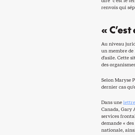
dire “c’est le 
renvois qui sép
« C’est
Au niveau jurid
un membre de l
d’asile. Cette 
des organismes 
Selon Maryse Po
dernier cas qu
Dans une
lettr
Canada, Gary A
services fronta
demande « des p
nationale, ains