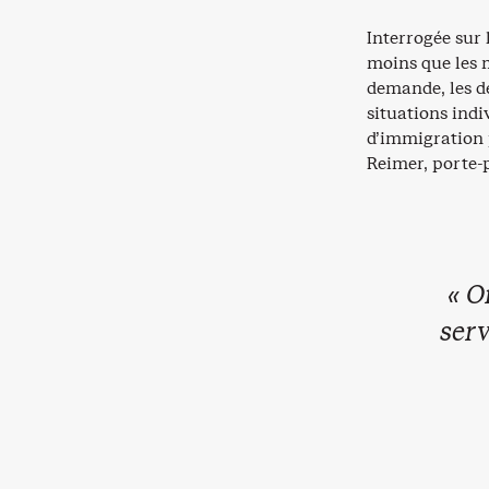
Interrogée sur 
moins que les 
demande, les dé
situations indi
d’immigration 
Reimer, porte-p
« O
serv