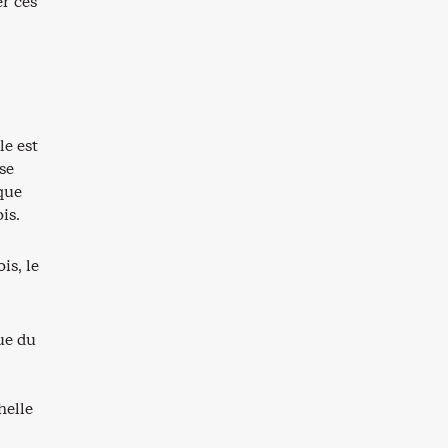
er ces
le est
se
 que
is.
is, le
ue du
helle