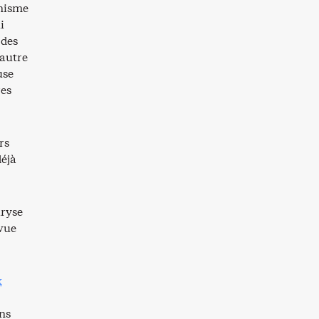
anisme
i
 des
’autre
use
res
rs
déjà
aryse
evue
x
ans