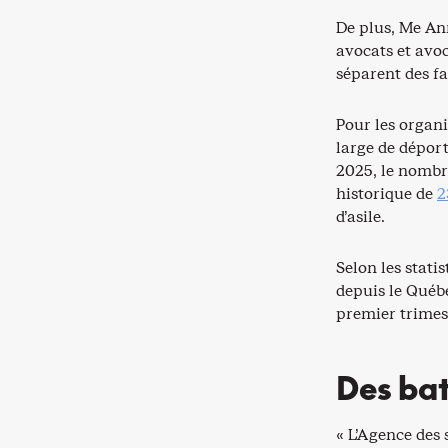
De plus, Me Ann
avocats et avoc
séparent des f
Pour les organi
large de dépor
2025, le nombre
historique de
2
d’asile.
Selon les stati
depuis le Québ
premier trimest
Des bat
« L’Agence des 