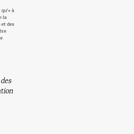
 qu’« à
 la
 et des
ère
ke
 des
ation