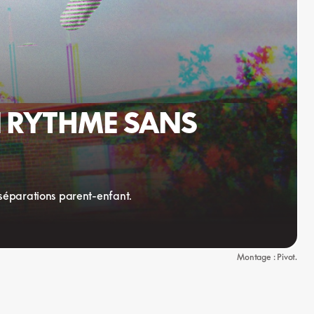
N RYTHME SANS
 séparations parent-enfant.
Montage : Pivot.