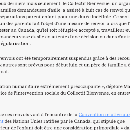
eux derniers mois seulement, le Collectif Bienvenue, un org
familles demandeuses d’asile, a assisté à huit cas de renvoi qu
 séparations parent-enfant pour une durée indéfinie. Ce sont
’un des parents fait l’objet d’une mesure de renvoi, alors que l
rester au Canada, qu’iel soit réfugié·e accepté·e, travailleur·e
mandeur·euse d’asile en attente d’une décision ou dans d’aut
régularisation.
q renvois ont été temporairement suspendus grâce à des recou
x autres sont prévus pour début juin et un père de famille a 
 mai.
tuation humanitaire extrêmement préoccupante », déplore M
rice de l’intervention sociale du Collectif Bienvenue, en entr
ue ces renvois vont à l’encontre de la
Convention relative au
nt
des Nations Unies ratifiée par le Canada, qui stipule que
érieur de l’enfant doit être une considération primordiale » d