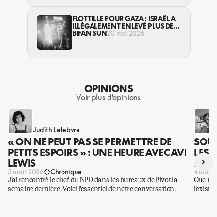
FLOTTILLE POUR GAZA : ISRAËL A
ILLÉGALEMENT ENLEVÉ PLUS DE
400 ACTIVISTES
BIFAN SUN
20 mai 2026
OPINIONS
Voir plus d'opinions
Judith Lefebvre
« ON NE PEUT PAS SE PERMETTRE DE
SOUS
PETITS ESPOIRS » : UNE HEURE AVEC AVI
LES 
›
LEWIS
DES 
5 août 2026
Chronique
4 août 
J’ai rencontré le chef du NPD dans les bureaux de Pivot la
Que rest
semaine dernière. Voici l’essentiel de notre conversation.
l’existe