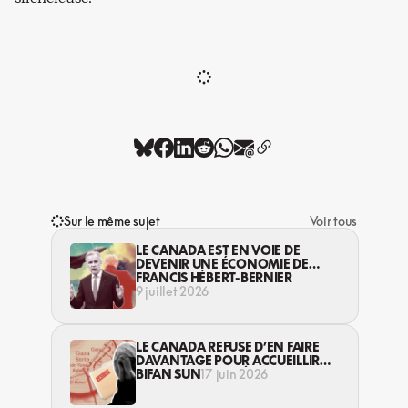
Sur le même sujet
Voir tous
LE CANADA EST EN VOIE DE
DEVENIR UNE ÉCONOMIE DE
GUERRE
FRANCIS HÉBERT-BERNIER
9 juillet 2026
LE CANADA REFUSE D’EN FAIRE
DAVANTAGE POUR ACCUEILLIR
UNE CENTAINE D’ÉTUDIANT·ES DE
BIFAN SUN
17 juin 2026
GAZA