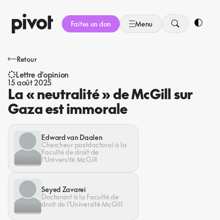
Aller
au
Faites un don
Menu
contenu
Bascule
Retour
Lettre d’opinion
15 août 2025
La « neutralité » de McGill sur
Gaza est immorale
Edward van Daalen
Chercheur postdoctoral à la
Faculté de droit de
l’Université McGill
Seyed Zavarei
Doctorant à la Faculté de
droit de l’Université McGill