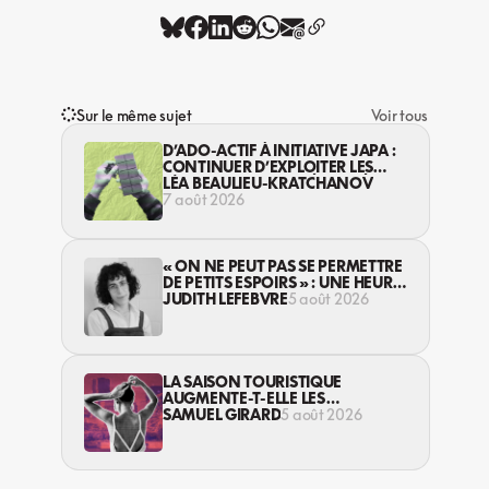
Sur le même sujet
Voir tous
D’ADO-ACTIF À INITIATIVE JAPA :
CONTINUER D’EXPLOITER LES
JEUNES… DANS LA LÉGALITÉ?
LÉA BEAULIEU-KRATCHANOV
7 août 2026
« ON NE PEUT PAS SE PERMETTRE
DE PETITS ESPOIRS » : UNE HEURE
AVEC AVI LEWIS
JUDITH LEFEBVRE
5 août 2026
LA SAISON TOURISTIQUE
AUGMENTE-T-ELLE LES
VIOLENCES CONTRE LES
SAMUEL GIRARD
5 août 2026
TRAVAILLEUSES DU SEXE?