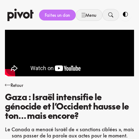
Aller
au
Faites un don
Menu
contenu
Bascule
Retour
Gaza : Israël intensifie le
génocide et l’Occident hausse le
ton… mais encore?
Le Canada a menacé Israël de « sanctions ciblées », mais
sans passer de la parole aux actes pour le moment.