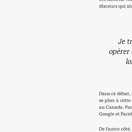
discours qui ai
Je t
opérer 
l
Dans ce débat, 
se plier à cett
au Canada. Par
Google et Face
De l’autre côt