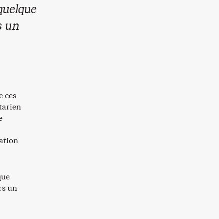
 quelque
s un
e ces
rtarien
e
tation
que
rs un