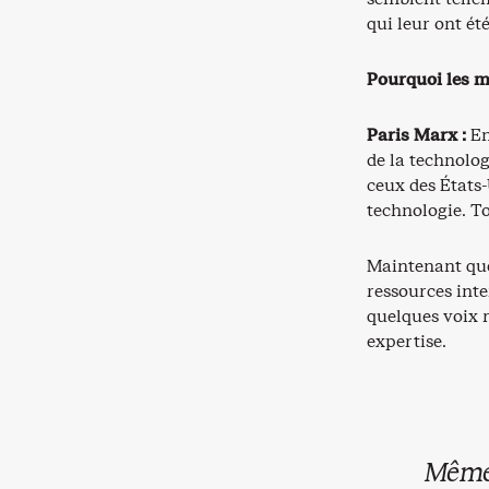
qui leur ont ét
Pourquoi les mé
Paris Marx :
En
de la technolo
ceux des États-
technologie. To
Maintenant que 
ressources int
quelques voix r
expertise.
Même 