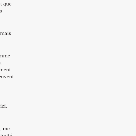
t que
s
 mais
comme
a
ement
peuvent
ici.
a, me
timité