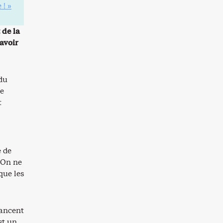
 ! »
 de la
avoir
 du
ue
t
e de
 On ne
que les
vancent
st un