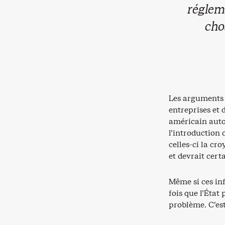
régleme
cho
Les arguments 
entreprises et 
américain auto
l’introduction 
celles-ci la cr
et devrait cert
Même si ces in
fois que l’État
problème. C’est