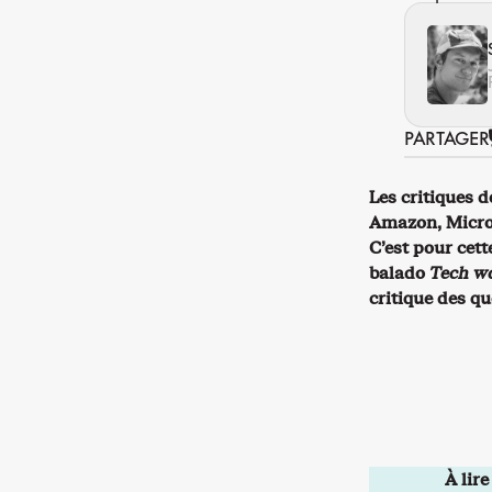
PARTAGER
Les critiques 
Amazon, Micros
C’est pour cett
balado
Tech wo
critique des q
À lire