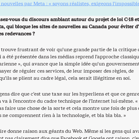
nouvelles par Meta : « soyons réalistes, exigeons l’impossible
sez-vous du discours ambiant autour du projet de loi C-18 et
, qui bloque les sites de nouvelles au Canada pour éviter d’
es redevances ?
 trouve frustrant de voir qu’une grande partie de la critique
ui a été présentée dans les médias reprend l’approche classiq
tarienne », qui avance que la simple idée qu’un gouvernemen
sayer de réguler ces services, de leur imposer des règles, de
qu’ils se plient au cadre légal, cela serait illégitime en soi.
ens dire que c’est une taxe sur les hyperliens et que ce genr
va à l’encontre du cadre technique de l’Internet lui-même. «
s faire une chose de la sorte et cela montre une fois de plus 
ne comprennent rien à la technologie, et bla bla bla. »
re donne raison aux géants du Web. Même si les gens qui a
nt pas clairement dire que Facebook et Google ont raison, c’e