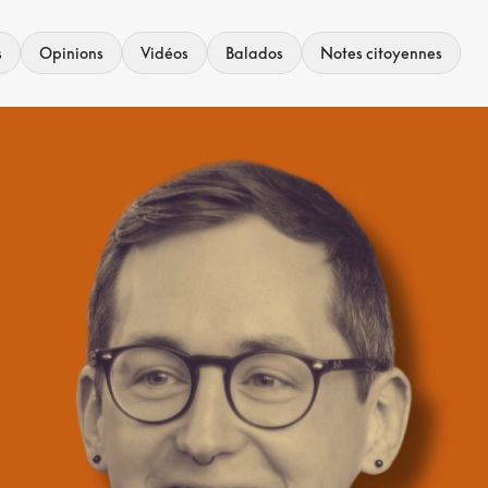
s
Opinions
Vidéos
Balados
Notes citoyennes