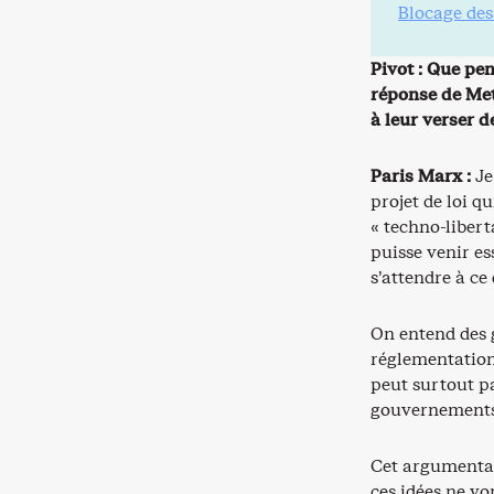
Blocage des 
Pivot : Que pen
réponse de Meta
à leur verser d
Paris Marx :
Je
projet de loi q
« techno-liber
puisse venir es
s’attendre à ce 
On entend des g
réglementation 
peut surtout pa
gouvernements 
Cet argumentai
ces idées ne vo