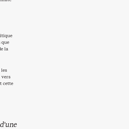
ritique
s que
e la
 les
 vers
t cette
 d’une