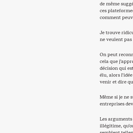
de même suggér
ces plateformes
comment peuvent
Je trouve ridic
ne veulent pas 
On peut reconna
cela que j’appr
décision qui e
élu, alors l’id
venir et dire q
Même si je ne s
entreprises dev
Les arguments c
illégitime, qu’
semblent tellem