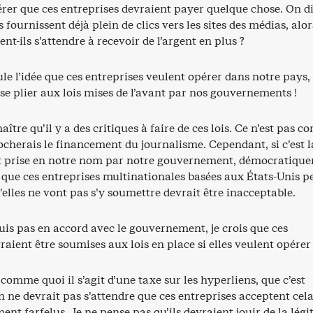
er que ces entreprises devraient payer quelque chose. On di
 fournissent déjà plein de clics vers les sites des médias, alor
-ils s’attendre à recevoir de l’argent en plus ?
ule l’idée que ces entreprises veulent opérer dans notre pays,
se plier aux lois mises de l’avant par nos gouvernements !
ître qu’il y a des critiques à faire de ces lois. Ce n’est pas 
ocherais le financement du journalisme. Cependant, si c’est l
st prise en notre nom par notre gouvernement, démocratiqu
ée que ces entreprises multinationales basées aux États-Unis 
u’elles ne vont pas s’y soumettre devrait être inacceptable.
uis pas en accord avec le gouvernement, je crois que ces
raient être soumises aux lois en place si elles veulent opérer 
omme quoi il s’agit d’une taxe sur les hyperliens, que c’est
on ne devrait pas s’attendre que ces entreprises acceptent cel
ent farfelus. Je ne pense pas qu’ils devraient jouir de la légi