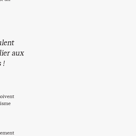
ulent
lier aux
 !
doivent
lisme
rnement