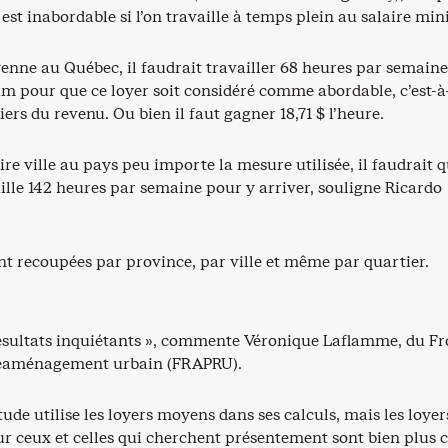
est inabordable si l’on travaille à temps plein au salaire m
yenne au Québec, il faudrait travailler 68 heures par semain
m pour que ce loyer soit considéré comme abordable, c’est-à
iers du revenu. Ou bien il faut gagner 18,71 $ l’heure.
re ville au pays peu importe la mesure utilisée, il faudrait 
ille 142 heures par semaine pour y arriver, souligne Ricardo
nt recoupées par province, par ville et même par quartier.
résultats inquiétants », commente Véronique Laflamme, du Fr
réaménagement urbain (FRAPRU).
étude utilise les loyers moyens dans ses calculs, mais les loyer
ur ceux et celles qui cherchent présentement sont bien plus 