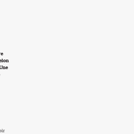
re
elon
 Une
oir