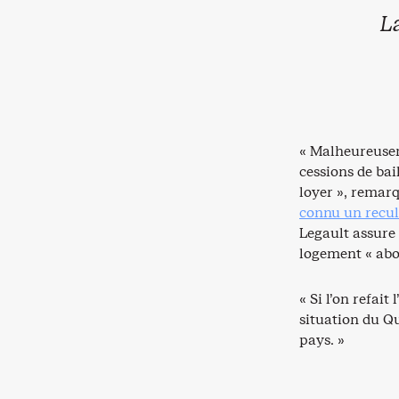
L
« Malheureuse
cessions de bai
loyer », remarq
connu un recul
Legault assure
logement « abor
« Si l’on refait
situation du Qu
pays. »