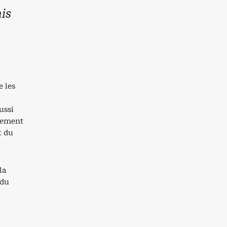
is
e les
ussi
nement
t du
la
 du