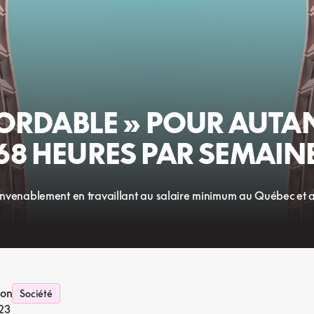
ORDABLE » POUR AUTAN
68 HEURES PAR SEMAIN
er convenablement en travaillant au salaire minimum au Québec et
ion
Société
023