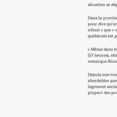
situation se d
Dans la provin
pour dire qu’u
n’était « que »
québécois est pa
« Même dans le
(57 heures), el
remarque Rica
Depuis une tren
abordables que
logement social
plupart des pro