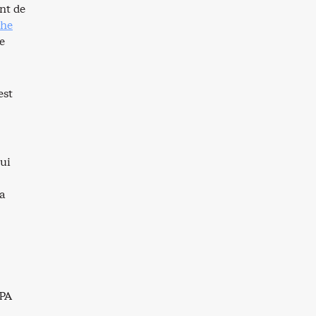
ent de
che
e
est
qui
la
PA