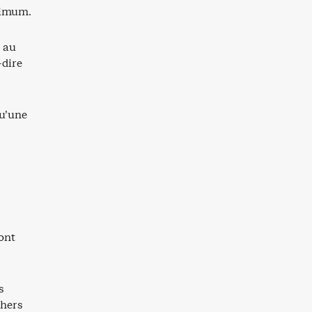
inimum.
e au
-dire
qu’une
ont
s
chers