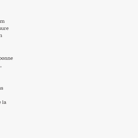
mum
sure
m
 bonne
,
us
 la