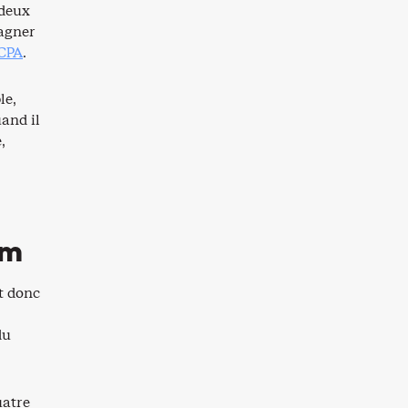
 deux
gagner
CCPA
.
le,
and il
,
um
t donc
du
uatre