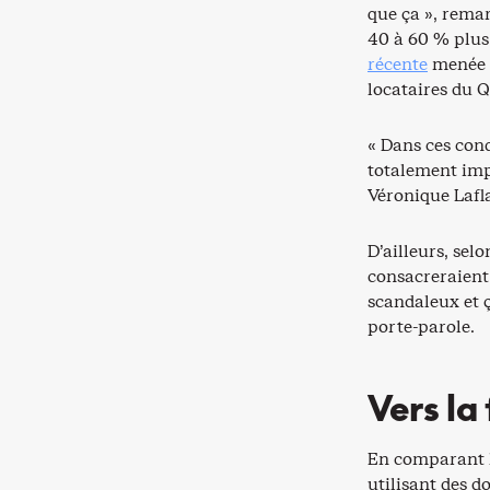
que ça », remar
40 à 60 % plus
récente
menée p
locataires du 
« Dans ces con
totalement im
Véronique Laf
D’ailleurs, se
consacreraient 
scandaleux et ç
porte-parole.
Vers la
En comparant l
utilisant des d