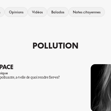
s
Opinions
Vidéos
Balados
Notes citoyennes
POLLUTION
SPACE
nique
olluante, a-t-elle de quoi rendre fier·es?