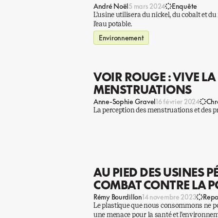
André Noël
5 mars 2024
Enquête
L’usine utilisera du nickel, du cobalt et 
l’eau potable.
Environnement
VOIR ROUGE : VIVE L
MENSTRUATIONS
Anne-Sophie Gravel
16 février 2024
Chr
La perception des menstruations et des pr
AU PIED DES USINES P
COMBAT CONTRE LA P
Rémy Bourdillon
14 novembre 2023
Repo
Le plastique que nous consommons ne pollu
une menace pour la santé et l’environne