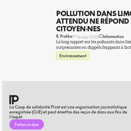
POLLUTION DANS LIMO
ATTENDU NE RÉPOND 
CITOYEN·NES
er
R. Pratka
Information
1
février 2023
Le long rapport sur les polluants dans l’
surprenantes ou d’appels frappants à l’act
Environnement
La Coop de solidarité Pivot est une organisation journalistique
enregistrée (OJE) et peut émettre des reçus de dons aux fins de
l’impôt.
Faites un don