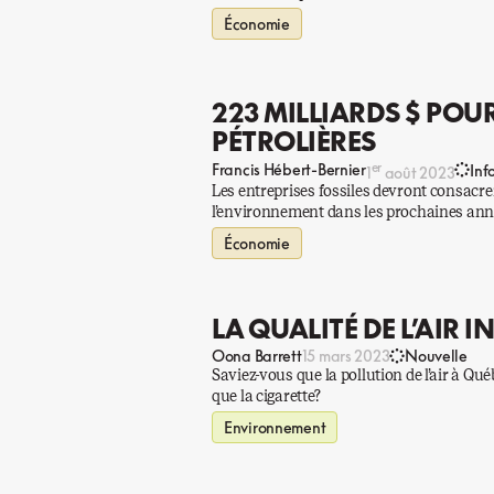
Économie
223 MILLIARDS $ POU
PÉTROLIÈRES
er
Francis Hébert-Bernier
Inf
1
août 2023
Les entreprises fossiles devront consacrer
l’environnement dans les prochaines année
Économie
LA QUALITÉ DE L’AIR 
Oona Barrett
15 mars 2023
Nouvelle
Saviez-vous que la pollution de l’air à Q
que la cigarette?
Environnement