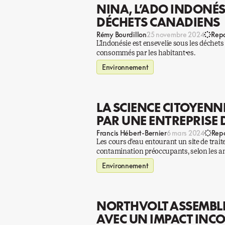
NINA, L’ADO INDONÉS
DÉCHETS CANADIENS
Rémy Bourdillon
25 novembre 2024
Rep
L’Indonésie est ensevelie sous les déchets p
consommés par les habitant·es.
Environnement
LA SCIENCE CITOYENN
PAR UNE ENTREPRISE 
Francis Hébert-Bernier
6 mars 2024
Rep
Les cours d’eau entourant un site de trai
contamination préoccupants, selon les an
Environnement
NORTHVOLT ASSEMBLE
AVEC UN IMPACT INCO