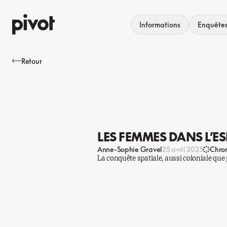
Aller
au
Informations
Enquête
contenu
Retour
LES FEMMES DANS L’E
Anne-Sophie Gravel
25 avril 2025
Chro
La conquête spatiale, aussi coloniale que p