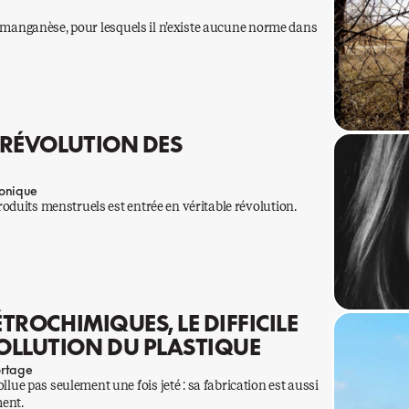
du manganèse, pour lesquels il n’existe aucune norme dans
A RÉVOLUTION DES
onique
oduits menstruels est entrée en véritable révolution.
ÉTROCHIMIQUES, LE DIFFICILE
OLLUTION DU PLASTIQUE
rtage
e pas seulement une fois jeté : sa fabrication est aussi
ment.