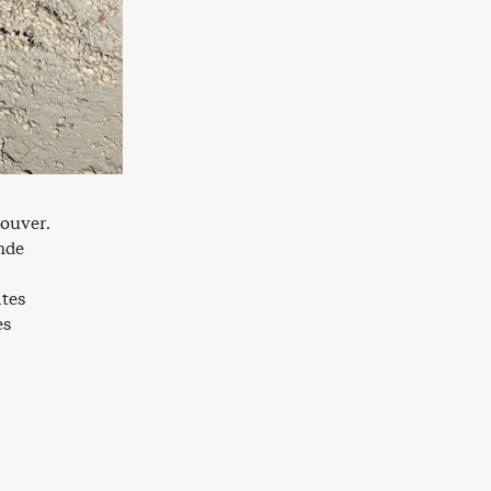
rouver.
ende
ltes
es