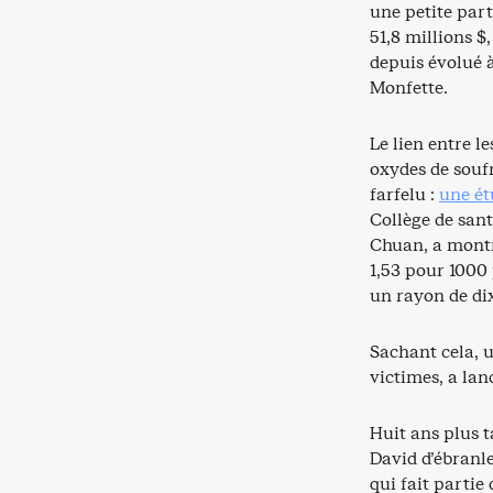
une petite par
51,8 millions $
depuis évolué à
Monfette.
Le lien entre 
oxydes de soufr
farfelu :
une ét
Collège de san
Chuan, a montré
1,53 pour 1000
un rayon de di
Sachant cela, 
victimes, a lan
Huit ans plus t
David d’ébranl
qui fait partie