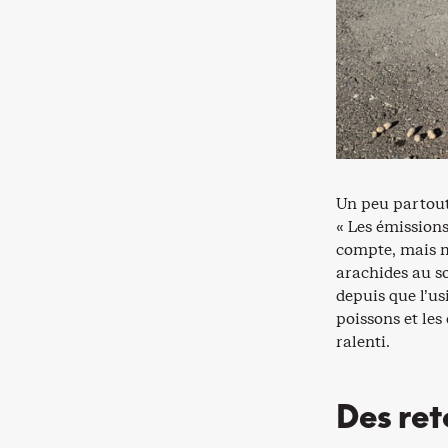
Un peu partout 
« Les émissions
compte, mais mo
arachides au so
depuis que l’us
poissons et les
ralenti.
Des ret