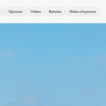
s
Opinions
Vidéos
Balados
Notes citoyennes