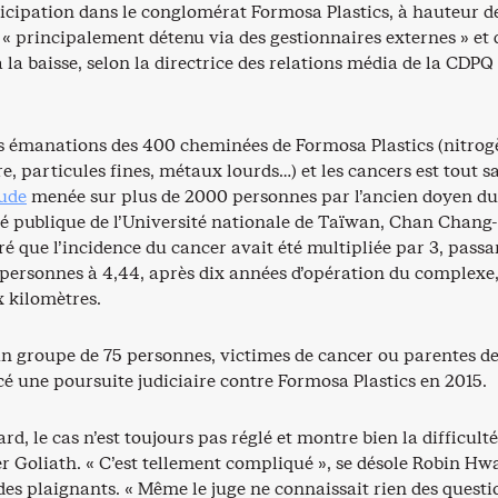
ticipation dans le conglomérat Formosa Plastics, à hauteur d
, « principalement détenu via des gestionnaires externes » et 
 la baisse, selon la directrice des relations média de la CDPQ
les émanations des 400 cheminées de Formosa Plastics (nitrog
e, particules fines, métaux lourds…) et les cancers est tout s
ude
menée sur plus de 2000 personnes par l’ancien doyen du
té publique de l’Université nationale de Taïwan, Chan Chang-
 que l’incidence du cancer avait été multipliée par 3, passa
 personnes à 4,44, après dix années d’opération du complexe
x kilomètres.
un groupe de 75 personnes, victimes de cancer ou parentes d
cé une poursuite judiciaire contre Formosa Plastics en 2015.
ard, le cas n’est toujours pas réglé et montre bien la difficult
er Goliath. « C’est tellement compliqué », se désole Robin H
 des plaignants. « Même le juge ne connaissait rien des questi