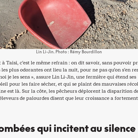
Lin Li-Jin. Photo : Rémy Bourdillon
à Taisi, c’est le même refrain : on dit savoir, sans pouvoir p
 les plus odorantes ont lieu la nuit, pour ne pas qu’on s’en r
i je les sens », assure Lin Li-Jin, une fermière qui étend ses
leil pour les faire sécher, et qui se plaint des mauvaises réco
ine est là. Sur la côte, les pêcheurs déplorent la disparition d
 éleveurs de palourdes disent que leur croissance a fortement
ombées qui incitent au silence