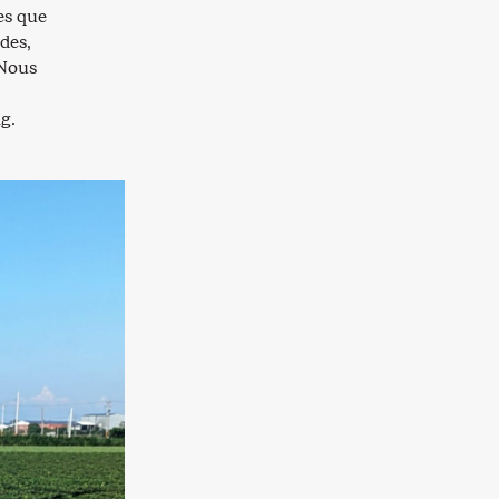
es que
des,
 Nous
g.