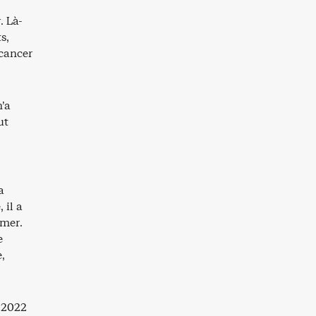
. Là-
s,
 cancer
n’a
ut
a
 il a
 mer.
e
,
 2022