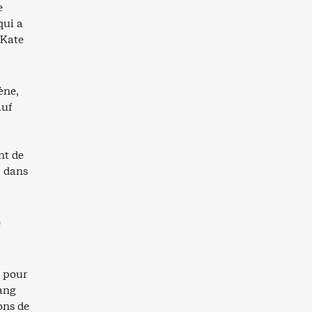
e
qui a
 Kate
ène,
auf
nt de
, dans
e
é pour
wang
ons de