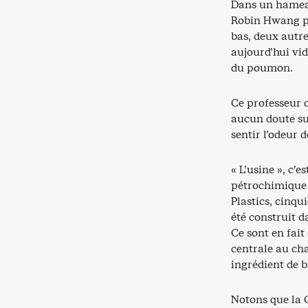
Dans un hameau
Robin Hwang poi
bas, deux autr
aujourd’hui vid
du poumon.
Ce professeur 
aucun doute sur
sentir l’odeur d
« L’usine », c
pétrochimique 
Plastics, cinq
été construit d
Ce sont en fait
centrale au ch
ingrédient de b
Notons que la 