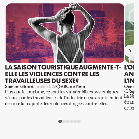
›
LA SAISON TOURISTIQUE AUGMENTE-T-
L’OR
ELLE LES VIOLENCES CONTRE LES
ANIS
TRAVAILLEUSES DU SEXE?
L’IN
Samuel Girard
Oona Ba
5 août 2026
ABC de l'info
Repo
Plus que le tourisme, ce sont les vulnérabilités systémiques
La Nati
vécues par les travailleuses de l’industrie du sexe qui seraient
étrangè
derrière la majorité des violences dirigées contre-elles.
de l’or.