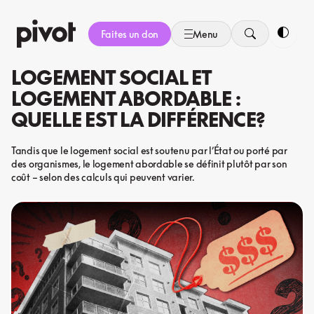
Aller
au
Faites un don
Menu
contenu
Bascule
LOGEMENT SOCIAL ET
LOGEMENT ABORDABLE :
QUELLE EST LA DIFFÉRENCE?
Tandis que le logement social est soutenu par l’État ou porté par
des organismes, le logement abordable se définit plutôt par son
coût – selon des calculs qui peuvent varier.