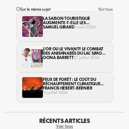
Sur le même sujet
Voir tous
LA SAISON TOURISTIQUE
AUGMENTE-T-ELLE LES
VIOLENCES CONTRE LES
SAMUEL GIRARD
5 août 2026
TRAVAILLEUSES DU SEXE?
L’OR OU LE VIVANT? LE COMBAT
DES ANISHNABÉS DU LAC SIMON
CONTRE L’INDUSTRIE MINIÈRE EN
OONA BARRETT
27 juillet 2026
ABITIBI
FEUX DE FORÊT : LE COÛT DU
RÉCHAUFFEMENT CLIMATIQUE
S’EXPRIME DÉJÀ
FRANCIS HÉBERT-BERNIER
16 juillet 2026
RÉCENTS ARTICLES
Voir tous