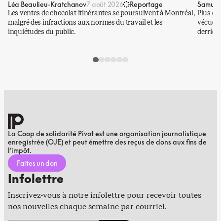
Léa Beaulieu-Kratchanov
Samuel
7 août 2026
Reportage
Les ventes de chocolat itinérantes se poursuivent à Montréal,
Plus qu
malgré des infractions aux normes du travail et les
vécues p
inquiétudes du public.
derrière
La Coop de solidarité Pivot est une organisation journalistique
enregistrée (OJE) et peut émettre des reçus de dons aux fins de
l’impôt.
Faites un don
Infolettre
Inscrivez-vous à notre infolettre pour recevoir toutes
nos nouvelles chaque semaine par courriel.