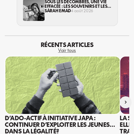
SOUS LES DÉCOMBRES, UNE VIE
EFFACÉE : LES SOUVENIRS ET LES
RÊVES PERDUS DES HABITANT·ES
SARAH EMAD
4 août 2026
DE GAZA
RÉCENTS ARTICLES
Voir tous
›
D’ADO-ACTIF À INITIATIVE JAPA :
LA S
CONTINUER D’EXPLOITER LES JEUNES…
ELLE
DANS LA LÉGALITÉ?
TRAV