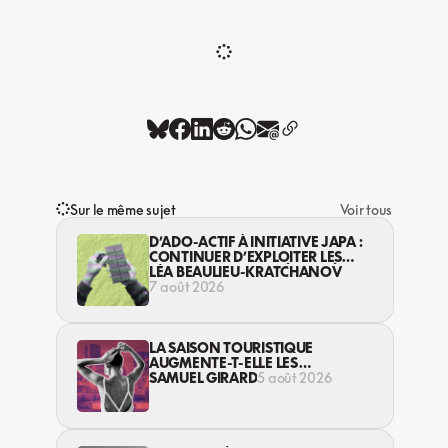
Sur le même sujet
Voir tous
D’ADO-ACTIF À INITIATIVE JAPA :
CONTINUER D’EXPLOITER LES
JEUNES… DANS LA LÉGALITÉ?
LÉA BEAULIEU-KRATCHANOV
7 août 2026
LA SAISON TOURISTIQUE
AUGMENTE-T-ELLE LES
VIOLENCES CONTRE LES
SAMUEL GIRARD
5 août 2026
TRAVAILLEUSES DU SEXE?