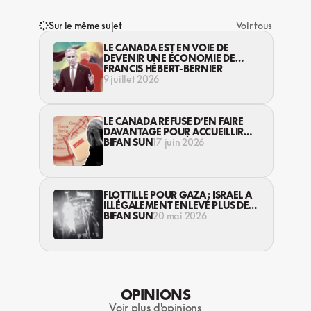
Sur le même sujet
Voir tous
LE CANADA EST EN VOIE DE
DEVENIR UNE ÉCONOMIE DE
GUERRE
FRANCIS HÉBERT-BERNIER
9 juillet 2026
LE CANADA REFUSE D’EN FAIRE
DAVANTAGE POUR ACCUEILLIR
UNE CENTAINE D’ÉTUDIANT·ES DE
BIFAN SUN
17 juin 2026
GAZA
FLOTTILLE POUR GAZA : ISRAËL A
ILLÉGALEMENT ENLEVÉ PLUS DE
400 ACTIVISTES
BIFAN SUN
20 mai 2026
OPINIONS
Voir plus d'opinions