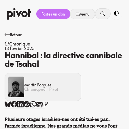
Aller
au
Faites un don
Menu
contenu
Bascule
Retour
Chronique
13 février 2025
Hannibal : la directive cannibale
de Tsahal
Martin Forgues
Chroniqueur · Pivot
Plusieurs otages israélien·nes ont été tué·es par…
l’armée israélienne. Nos grands médias ne vous l’ont