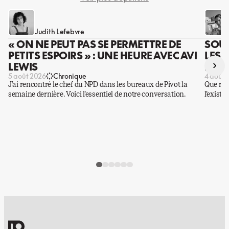
Judith Lefebvre
« ON NE PEUT PAS SE PERMETTRE DE
SOUS
PETITS ESPOIRS » : UNE HEURE AVEC AVI
LES 
›
LEWIS
DES 
5 août 2026
Chronique
4 août 
J’ai rencontré le chef du NPD dans les bureaux de Pivot la
Que rest
semaine dernière. Voici l’essentiel de notre conversation.
l’existe