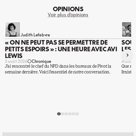
OPINIONS
Voir plus d'opinions
Judith Lefebvre
« ON NE PEUT PAS SE PERMETTRE DE
SOUS
PETITS ESPOIRS » : UNE HEURE AVEC AVI
LES 
›
LEWIS
DES 
5 août 2026
Chronique
4 août 
J’ai rencontré le chef du NPD dans les bureaux de Pivot la
Que rest
semaine dernière. Voici l’essentiel de notre conversation.
l’existe