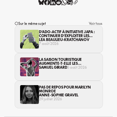
Sur le même sujet
Voir tous
D’ADO-ACTIF À INITIATIVE JAPA :
CONTINUER D’EXPLOITER LES
JEUNES… DANS LA LÉGALITÉ?
LÉA BEAULIEU-KRATCHANOV
7 août 2026
LA SAISON TOURISTIQUE
AUGMENTE-T-ELLE LES
VIOLENCES CONTRE LES
SAMUEL GIRARD
5 août 2026
TRAVAILLEUSES DU SEXE?
PAS DE REPOS POUR MARILYN
MONROE
ANNE-SOPHIE GRAVEL
29 juillet 2026