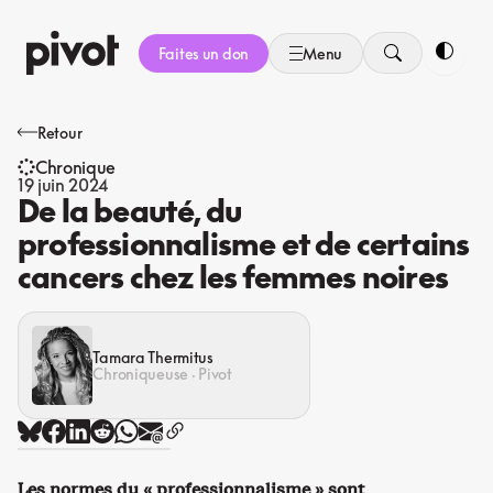
Aller
au
Faites un don
Menu
contenu
Bascule
Retour
Chronique
19 juin 2024
De la beauté, du
professionnalisme et de certains
cancers chez les femmes noires
Tamara Thermitus
Chroniqueuse · Pivot
Les normes du « professionnalisme » sont