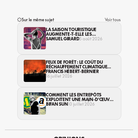
Sur le même sujet
Voir tous
LA SAISON TOURISTIQUE
AUGMENTE-T-ELLE LES
VIOLENCES CONTRE LES
SAMUEL GIRARD
5 août 2026
TRAVAILLEUSES DU SEXE?
FEUX DE FORÊT : LE COÛT DU
RÉCHAUFFEMENT CLIMATIQUE
S’EXPRIME DÉJÀ
FRANCIS HÉBERT-BERNIER
16 juillet 2026
COMMENT LES ENTREPÔTS
EXPLOITENT UNE MAIN-D’ŒUVRE
MIGRANTE ET RACISÉE?
BIFAN SUN
10 juillet 2026