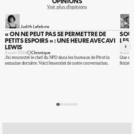
OPINIONS
Voir plus d'opinions
Judith Lefebvre
« ON NE PEUT PAS SE PERMETTRE DE
SOUS
PETITS ESPOIRS » : UNE HEURE AVEC AVI
LES 
›
LEWIS
DES 
5 août 2026
Chronique
4 août 
J’ai rencontré le chef du NPD dans les bureaux de Pivot la
Que rest
semaine dernière. Voici l’essentiel de notre conversation.
l’existe