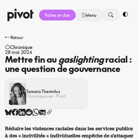
Aller
au
Faites un don
Menu
contenu
Bascule
Retour
Chronique
28 mai 2024
Mettre fin au
gaslighting
racial :
une question de gouvernance
Tamara Thermitus
Chroniqueuse · Pivot
Réduire les violences raciales dans les services publics
à des « incivilités » individuelles empêche de s’attaquer