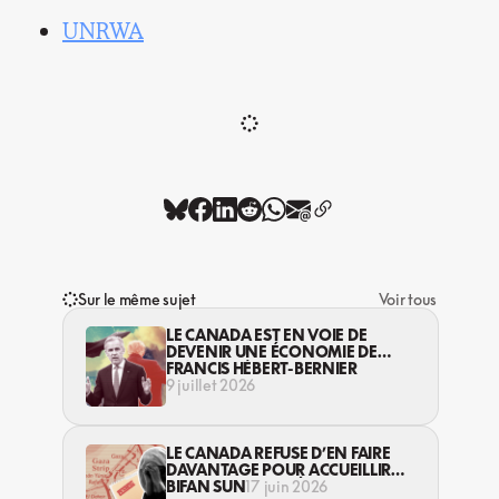
UNRWA
Sur le même sujet
Voir tous
LE CANADA EST EN VOIE DE
DEVENIR UNE ÉCONOMIE DE
GUERRE
FRANCIS HÉBERT-BERNIER
9 juillet 2026
LE CANADA REFUSE D’EN FAIRE
DAVANTAGE POUR ACCUEILLIR
UNE CENTAINE D’ÉTUDIANT·ES DE
BIFAN SUN
17 juin 2026