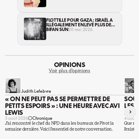
GAZA
FLOTTILLE POUR GAZA : ISRAËL A
ILLÉGALEMENT ENLEVÉ PLUS DE
400 ACTIVISTES
BIFAN SUN
20 mai 2026
OPINIONS
Voir plus d'opinions
Judith Lefebvre
« ON NE PEUT PAS SE PERMETTRE DE
SOUS
PETITS ESPOIRS » : UNE HEURE AVEC AVI
LES 
›
LEWIS
DES 
5 août 2026
Chronique
4 août 
J’ai rencontré le chef du NPD dans les bureaux de Pivot la
Que rest
semaine dernière. Voici l’essentiel de notre conversation.
l’existe