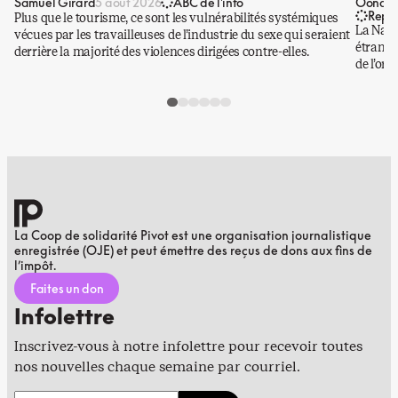
Samuel Girard
Oona Ba
5 août 2026
ABC de l'info
Repo
Plus que le tourisme, ce sont les vulnérabilités systémiques
La Nati
vécues par les travailleuses de l’industrie du sexe qui seraient
étrangè
derrière la majorité des violences dirigées contre-elles.
de l’or.
La Coop de solidarité Pivot est une organisation journalistique
enregistrée (OJE) et peut émettre des reçus de dons aux fins de
l’impôt.
Faites un don
Infolettre
Inscrivez-vous à notre infolettre pour recevoir toutes
nos nouvelles chaque semaine par courriel.