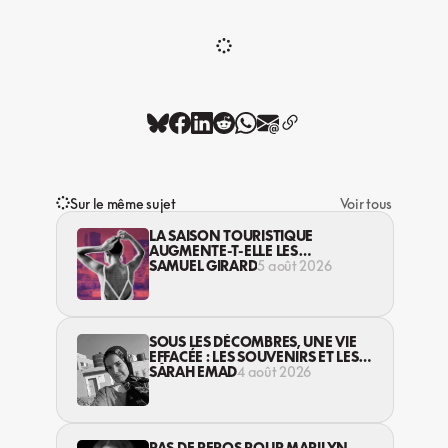
Sur le même sujet
Voir tous
LA SAISON TOURISTIQUE
AUGMENTE-T-ELLE LES
VIOLENCES CONTRE LES
SAMUEL GIRARD
5 août 2026
TRAVAILLEUSES DU SEXE?
SOUS LES DÉCOMBRES, UNE VIE
EFFACÉE : LES SOUVENIRS ET LES
RÊVES PERDUS DES HABITANT·ES
SARAH EMAD
4 août 2026
DE GAZA
PAS DE REPOS POUR MARILYN