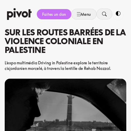
Aller
au
Faites un don
Menu
contenu
Bascule
SUR LES ROUTES BARRÉES DE LA
VIOLENCE COLONIALE EN
PALESTINE
L’expo multimédia Driving in Palestine explore le territoire
cisjordanien morcelé, à travers la lentille de Rehab Nazzal.