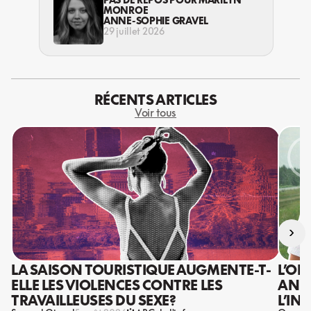
MONROE
ANNE-SOPHIE GRAVEL
29 juillet 2026
RÉCENTS ARTICLES
Voir tous
›
LA SAISON TOURISTIQUE AUGMENTE-T-
L’OR
ELLE LES VIOLENCES CONTRE LES
ANIS
TRAVAILLEUSES DU SEXE?
L’IN