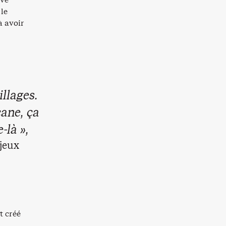
 le
à avoir
illages.
cane, ça
-là »,
njeux
t créé