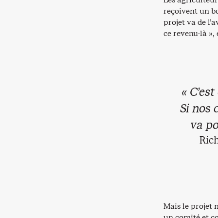
reçoivent un bo
projet va de l’a
ce revenu-là »,
« C’est
Si nos 
va po
Rich
Mais le projet 
un comité et 