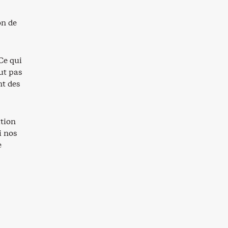
on de
Ce qui
aut pas
nt des
ation
i nos
e