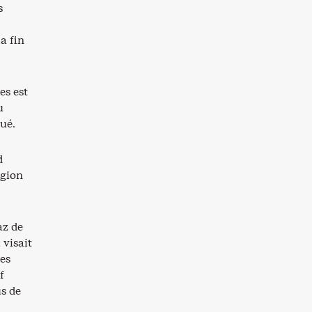
s
a fin
es est
u
tué.
d
égion
az de
 visait
ces
f
s de