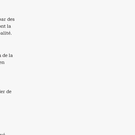
par des
ont la
alité.
n de la
 en
der de
ivé