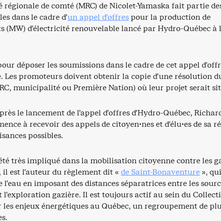
é régionale de comté (MRC) de Nicolet-Yamaska fait partie de
es dans le cadre d’
un appel d’offres
pour la production de
 (MW) d’électricité renouvelable lancé par Hydro-Québec à l
pour déposer les soumissions dans le cadre de cet appel d’offr
. Les promoteurs doivent obtenir la copie d’une résolution d
RC, municipalité ou Première Nation) où leur projet serait si
près le lancement de l’appel d’offres d’Hydro-Québec, Richar
nce à recevoir des appels de citoyen·nes et d’élu·es de sa r
isances possibles.
été très impliqué dans la mobilisation citoyenne contre les g
, il est l’auteur du règlement dit «
de Saint-Bonaventure
», qui
e l’eau en imposant des distances séparatrices entre les sour
 l’exploration gazière. Il est toujours actif au sein du Collecti
ur les enjeux énergétiques au Québec, un regroupement de plu
es.