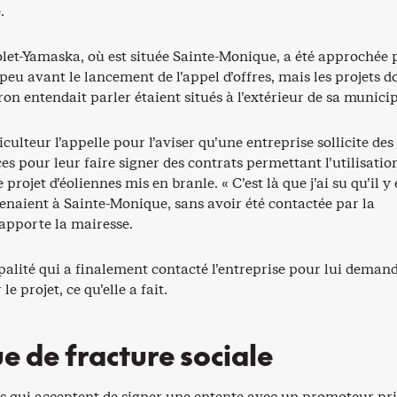
.
let-Yamaska, où est située Sainte-Monique, a été approchée 
peu avant le lancement de l’appel d’offres, mais les projets d
n entendait parler étaient situés à l’extérieur de sa municip
iculteur l’appelle pour l’aviser qu’une entreprise sollicite des
ces pour leur faire signer des contrats permettant l’utilisatio
e projet d’éoliennes mis en branle. « C’est là que j’ai su qu’il y
venaient à Sainte-Monique, sans avoir été contactée par la
apporte la mairesse.
palité qui a finalement contacté l’entreprise pour lui deman
le projet, ce qu’elle a fait.
ue de fracture sociale
rs qui acceptent de signer une entente avec un promoteur pr