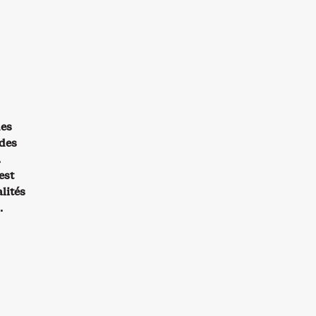
des
 des
.
est
lités
.