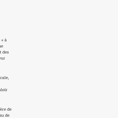
 « à
me
t des
eur
cale,
loir
ère de
su de