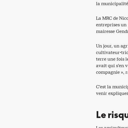
la municipalité
La MRC de Nico
entreprises un 
mairesse Gendro
Un jour, un agr
cultivateur·tri
terre une fois l
avait qui s’en 
compagnie », r
C’est la munici
venir expliquer 
Le risq
Les agriculteu