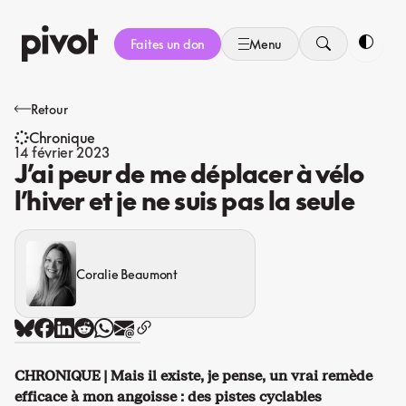
Aller
au
Faites un don
Menu
contenu
Bascule
Retour
Chronique
14 février 2023
J’ai peur de me déplacer à vélo
l’hiver et je ne suis pas la seule
Coralie Beaumont
CHRONIQUE | Mais il existe, je pense, un vrai remède
efficace à mon angoisse : des pistes cyclables