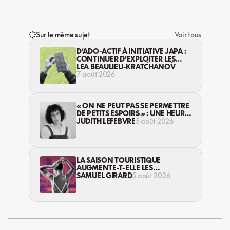
Sur le même sujet
Voir tous
D’ADO-ACTIF À INITIATIVE JAPA :
CONTINUER D’EXPLOITER LES
JEUNES… DANS LA LÉGALITÉ?
LÉA BEAULIEU-KRATCHANOV
7 août 2026
« ON NE PEUT PAS SE PERMETTRE
DE PETITS ESPOIRS » : UNE HEURE
AVEC AVI LEWIS
JUDITH LEFEBVRE
5 août 2026
LA SAISON TOURISTIQUE
AUGMENTE-T-ELLE LES
VIOLENCES CONTRE LES
SAMUEL GIRARD
5 août 2026
TRAVAILLEUSES DU SEXE?