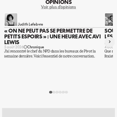
OPINIONS
Voir plus d'opinions
Judith Lefebvre
« ON NE PEUT PAS SE PERMETTRE DE
SOUS
PETITS ESPOIRS » : UNE HEURE AVEC AVI
LES 
›
LEWIS
DES 
5 août 2026
Chronique
4 août 
J’ai rencontré le chef du NPD dans les bureaux de Pivot la
Que rest
semaine dernière. Voici l’essentiel de notre conversation.
l’existe