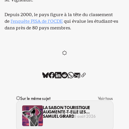
Depuis 2000, le pays figure à la tête du classement
de
l’enquête PISA de l’OCDE
qui évalue les étudiant·es
dans près de 80 pays membres.
Sur le même sujet
Voir tous
LA SAISON TOURISTIQUE
AUGMENTE-T-ELLE LES
VIOLENCES CONTRE LES
SAMUEL GIRARD
5 août 2026
TRAVAILLEUSES DU SEXE?