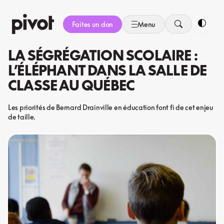
Aller
au
Faites un don
Menu
contenu
Bascule
LA SÉGRÉGATION SCOLAIRE :
L’ÉLÉPHANT DANS LA SALLE DE
CLASSE AU QUÉBEC
Les priorités de Bernard Drainville en éducation font fi de cet enjeu
de taille.