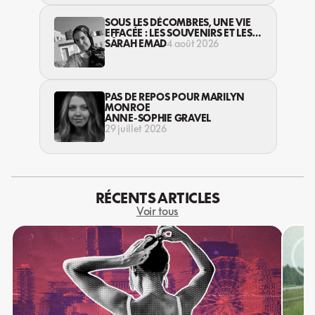
SOUS LES DÉCOMBRES, UNE VIE
EFFACÉE : LES SOUVENIRS ET LES
RÊVES PERDUS DES HABITANT·ES
SARAH EMAD
4 août 2026
DE GAZA
PAS DE REPOS POUR MARILYN
MONROE
ANNE-SOPHIE GRAVEL
29 juillet 2026
RÉCENTS ARTICLES
Voir tous