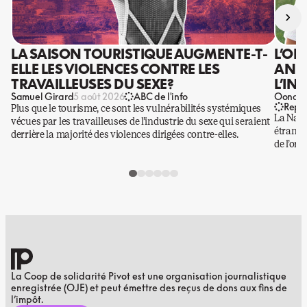
›
LA SAISON TOURISTIQUE AUGMENTE-T-
L’OR
ELLE LES VIOLENCES CONTRE LES
ANIS
TRAVAILLEUSES DU SEXE?
L’IN
Samuel Girard
Oona Ba
5 août 2026
ABC de l'info
Repo
Plus que le tourisme, ce sont les vulnérabilités systémiques
La Nati
vécues par les travailleuses de l’industrie du sexe qui seraient
étrangè
derrière la majorité des violences dirigées contre-elles.
de l’or.
La Coop de solidarité Pivot est une organisation journalistique
enregistrée (OJE) et peut émettre des reçus de dons aux fins de
l’impôt.