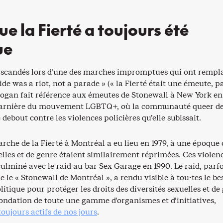
ue la Fierté a toujours été
ue
 scandés lors d’une des marches impromptues qui ont rempla
ride was a riot, not a parade » (« la Fierté était une émeute, p
slogan fait référence aux émeutes de Stonewall à New York en
rnière du mouvement LGBTQ+, où la communauté queer d
 debout contre les violences policières qu’elle subissait.
che de la Fierté à Montréal a eu lieu en 1979, à une époque 
elles et de genre étaient similairement réprimées. Ces violen
culminé avec le raid au bar Sex Garage en 1990. Le raid, parfo
 le « Stonewall de Montréal », a rendu visible à tou·tes le be
litique pour protéger les droits des diversités sexuelles et de
fondation de toute une gamme d’organismes et d’initiatives,
toujours actif
s
de nos jours
.