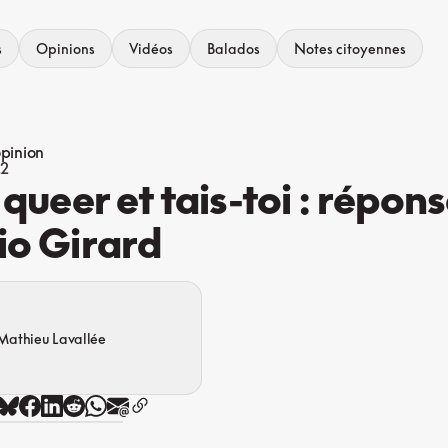
s
Opinions
Vidéos
Balados
Notes citoyennes
opinion
22
 queer et tais-toi : répons
io Girard
Mathieu Lavallée