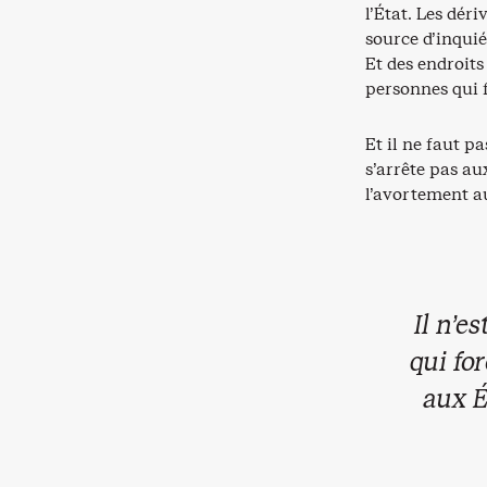
l’État. Les dér
source d’inquié
Et des endroit
personnes qui f
Et il ne faut 
s’arrête pas au
l’avortement a
Il n’e
qui fo
aux É