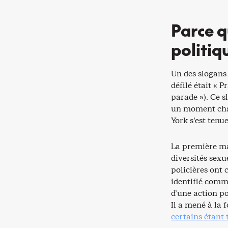
Parce q
politiq
Un des slogans
défilé était « P
parade »). Ce 
un moment cha
York s’est tenue
La première mar
diversités sexu
policières ont 
identifié comme
d’une action po
Il a mené à la 
certains étant 