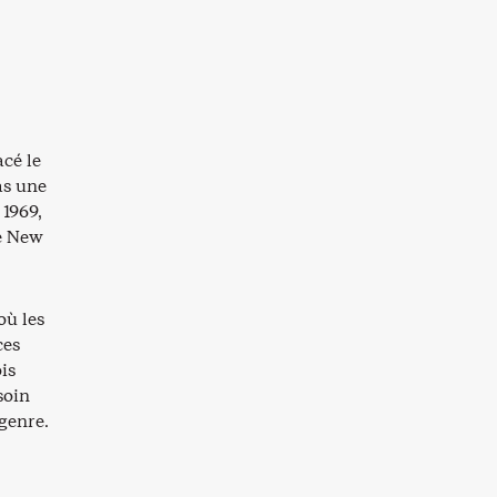
cé le
as une
 1969,
e New
où les
ces
is
soin
 genre.