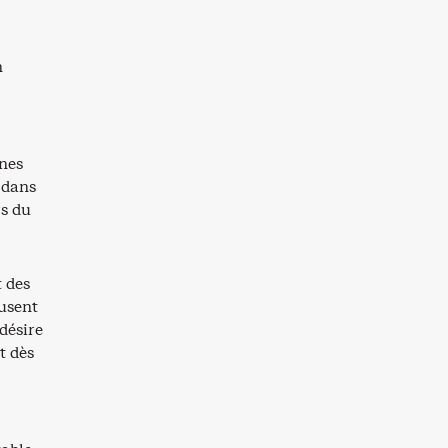
n
unes
 dans
rs du
t des
fusent
désire
t dès