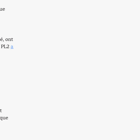
que
é, ont
e PL2
a
t
 que