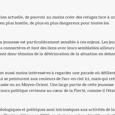
tion actuelle, de pouvoir au moins créer des refuges face à u
n plus hostile, de plus en plus dangereux pour toutes les
 la jeunesse est particulièrement sensible à ces enjeux. Les je
s connecté·es et font des liens avec leurs semblables ailleurs
sont donc témoins de la détérioration de la situation en deho
ont aussi moins intéressé·es à regarder une parade où défilen
i se peinturent aux couleurs de l’arc-en-ciel ici, mais qui re
Russie ou au Moyen-Orient. Une large partie de cette jeunesse 
cours politique revienne au cœur de la Fierté, comme il l’étai
déologiques et politiques sont intrinsèques aux activités de la