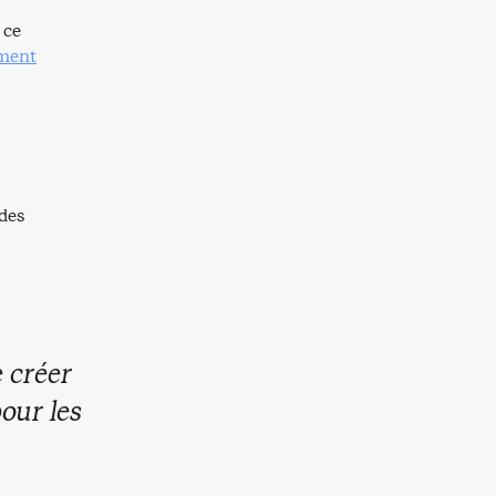
 ce
ement
 des
e créer
our les