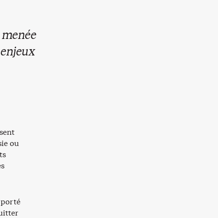
e menée
 enjeux
sent
ie ou
ts
es
pporté
uitter