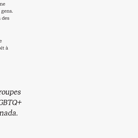
une
 gens.
 des
e
it à
groupes
 LGBTQ+
anada.