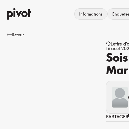
Aller
au
Informations
Enquête
contenu
Retour
Lettre d’
16 août 20
Sois
Mar
PARTAGER