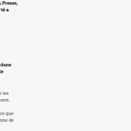
 Presse,
rté a
e dans
te
e les
ment.
 ce que
onne de