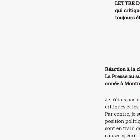
LETTRE D’O
qui critiqu
toujours ét
Réaction à la 
La Presse au su
année à Montré
Je n’étais pas 
critiques et le
Par contre, je 
position politi
sont en train 
causes », écrit