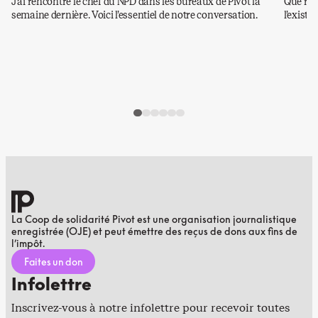
J’ai rencontré le chef du NPD dans les bureaux de Pivot la
Que rest
semaine dernière. Voici l’essentiel de notre conversation.
l’existe
La Coop de solidarité Pivot est une organisation journalistique
enregistrée (OJE) et peut émettre des reçus de dons aux fins de
l’impôt.
Faites un don
Infolettre
Inscrivez-vous à notre infolettre pour recevoir toutes