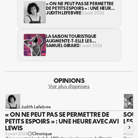
« ON NE PEUT PAS SE PERMETTRE
DE PETITS ESPOIRS » : UNE HEURE
AVEC AVI LEWIS
JUDITH LEFEBVRE
5 août 2026
LA SAISON TOURISTIQUE
AUGMENTE-T-ELLE LES
VIOLENCES CONTRE LES
SAMUEL GIRARD
5 août 2026
TRAVAILLEUSES DU SEXE?
OPINIONS
Voir plus d'opinions
Judith Lefebvre
« ON NE PEUT PAS SE PERMETTRE DE
SOUS
PETITS ESPOIRS » : UNE HEURE AVEC AVI
LES 
›
LEWIS
DES 
5 août 2026
Chronique
4 août 