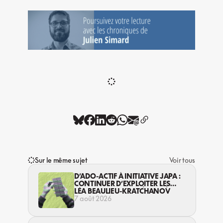
Sur le même sujet
Voir tous
D’ADO-ACTIF À INITIATIVE JAPA :
CONTINUER D’EXPLOITER LES
JEUNES… DANS LA LÉGALITÉ?
LÉA BEAULIEU-KRATCHANOV
7 août 2026