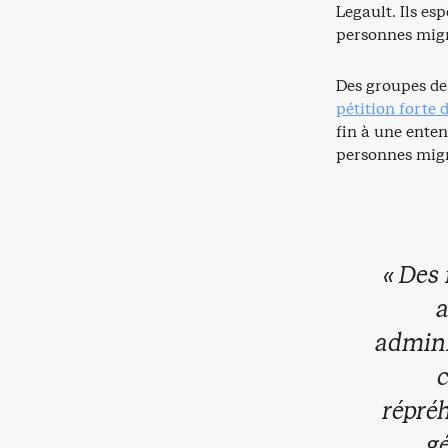
Legault. Ils es
personnes migr
Des groupes de
pétition forte 
fin à une enten
personnes migr
« Des
a
admini
répréh
gé