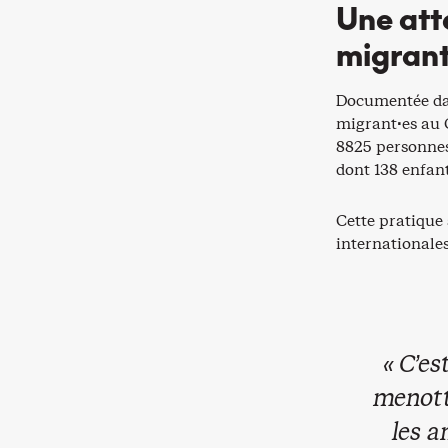
Une att
migran
Documentée d
migrant·es au 
8825 personnes
dont 138 enfan
Cette pratique 
internationales
« C’e
menotte
les a