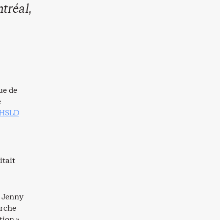
tréal,
ue de
e
CHSLD
itait
n Jenny
arche
tion »,