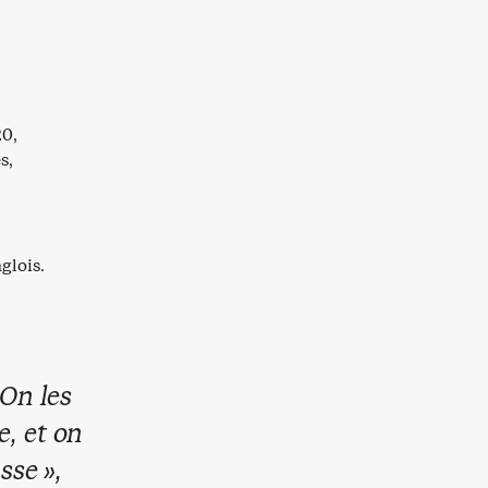
20,
s,
glois.
On les
e, et on
sse »,