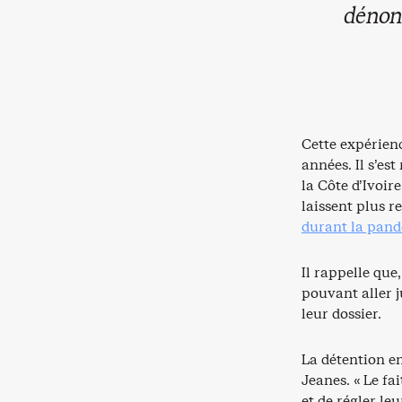
dénon
Cette expérien
années. Il s’est
la Côte d’Ivoire
laissent plus r
durant la pan
Il rappelle que
pouvant aller j
leur dossier.
La détention e
Jeanes. « Le f
et de régler le