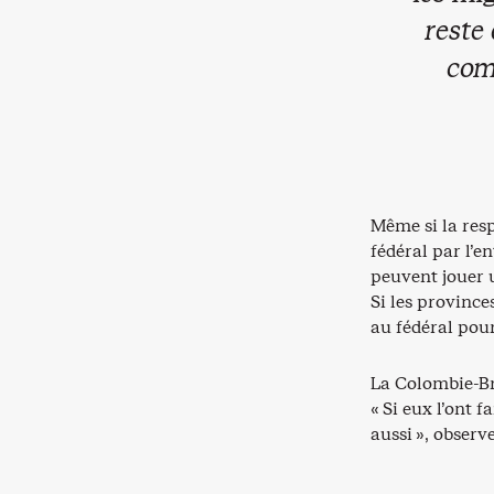
reste
com
Même si la res
fédéral par l’e
peuvent jouer u
Si les province
au fédéral pour
La Colombie-Br
« Si eux l’ont f
aussi », observ