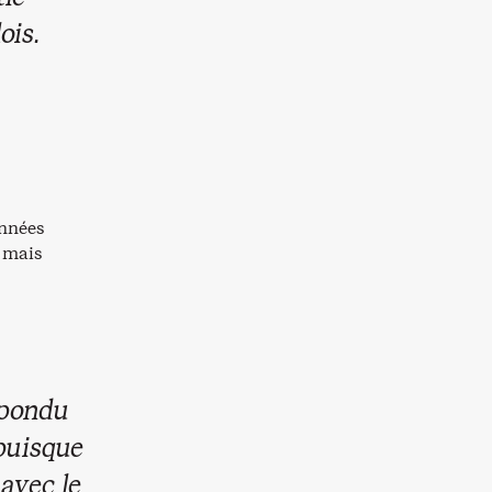
ois.
années
, mais
épondu
puisque
 avec le