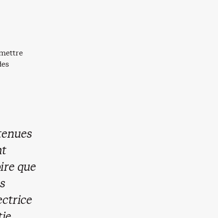
mettre
des
tenues
nt
ire que
s
ectrice
tie