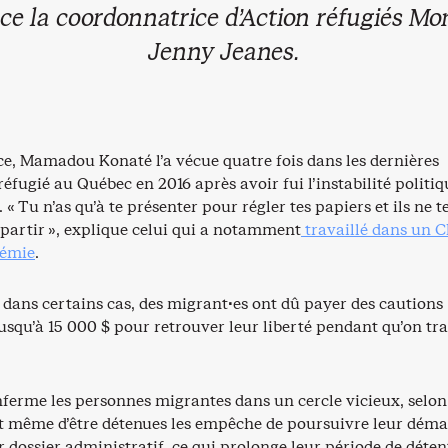
ce la coordonnatrice d’Action réfugiés Mon
Jenny Jeanes.
ce, Mamadou Konaté l’a vécue quatre fois dans les dernières
 réfugié au Québec en 2016 après avoir fui l’instabilité politiq
. « Tu n’as qu’à te présenter pour régler tes papiers et ils ne t
epartir », explique celui qui a notamment
travaillé dans un 
démie
.
, dans certains cas, des migrant·es ont dû payer des cautions
usqu’à 15 000 $ pour retrouver leur liberté pendant qu’on tra
nferme les personnes migrantes dans un cercle vicieux, selo
ait même d’être détenues les empêche de poursuivre leur dém
ur dossier administratif, ce qui prolonge leur période de déten