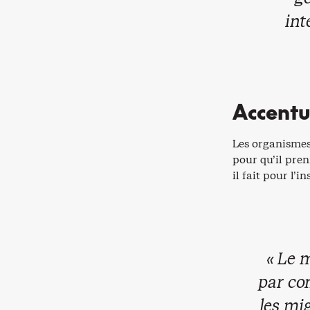
int
Accentue
Les organismes
pour qu’il pren
il fait pour l’i
« Le 
par co
les mig