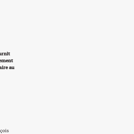
urnit
lement
aire au
çois