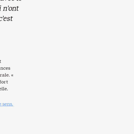
 n’ont
’est
t
inces
rale. «
fort
lle.
 sens.