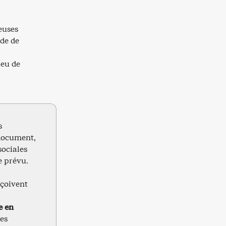
euses
ude de
peu de
s
 document,
sociales
e prévu.
eçoivent
e en
les