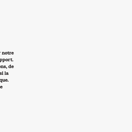
r notre
apport.
ons, de
i la
que.
de