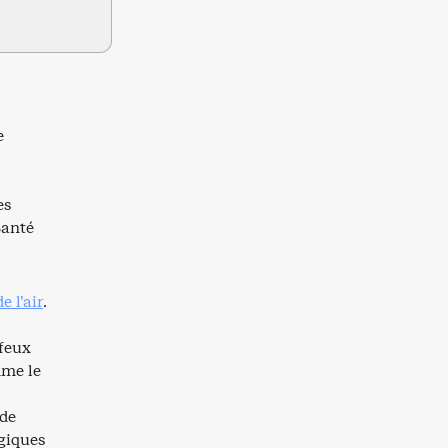
e
es
Santé
e l’air
.
feux
mme le
 de
ogiques