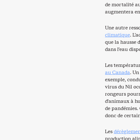
de mortalité au
augmentera enc
Une autre ress
climatique
. L’
que la hausse 
dans l’eau disp
Les températur
au Canada
. Un
exemple, condu
virus du Nil o
rongeurs pourra
d’animaux à hum
de pandémies. 
donc de certain
Les
dérèglement
production alim