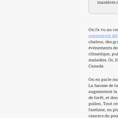
manières d’
On l’a vu au co
engendrent déj
chaleur, des g
événements donn
climatique, pui
maladies. Or, i
Canada.
On en parle mo
La hausse de l
augmentent la 
de forêt, et do
pollen. Tout c
l’asthme, en p
cancers du pou