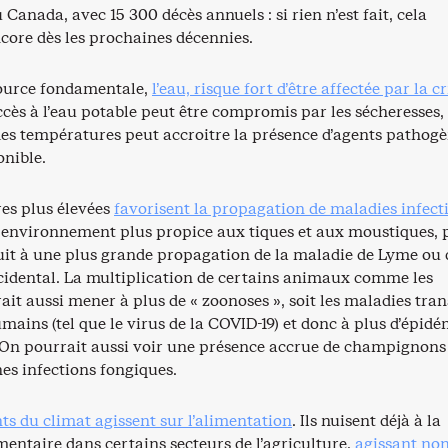
 Canada, avec 15 300 décès annuels : si rien n’est fait, cela
ore dès les prochaines décennies.
ource fondamentale,
l’eau, risque fort d’être affectée par la cr
accès à l’eau potable peut être compromis par les sécheresses,
des températures peut accroitre la présence d’agents pathog
onible.
es plus élevées
favorisent la propagation de maladies infect
 environnement plus propice aux tiques et aux moustiques, 
it à une plus grande propagation de la maladie de Lyme ou
ccidental. La multiplication de certains animaux comme les
it aussi mener à plus de « zoonoses », soit les maladies tra
ains (tel que le virus de la COVID-19) et donc à plus d’épidé
On pourrait aussi voir une présence accrue de champignons
es infections fongiques.
s du climat agissent sur l’alimentation
. Ils nuisent déjà à la
entaire dans certains secteurs de l’agriculture,
agissant no