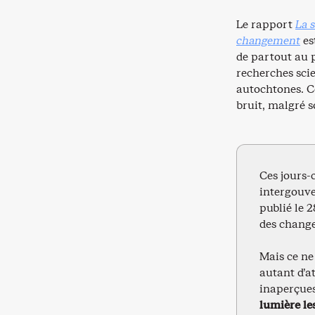
Le rapport
La 
changement
es
de partout au 
recherches sci
autochtones. Ce
bruit, malgré 
Ces jours-
intergouve
publié le 
des change
Mais ce ne
autant d’at
inaperçues
lumière le