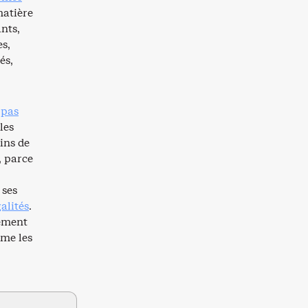
matière
ants,
s,
és,
 pas
les
ins de
, parce
 ses
galités
.
uement
me les