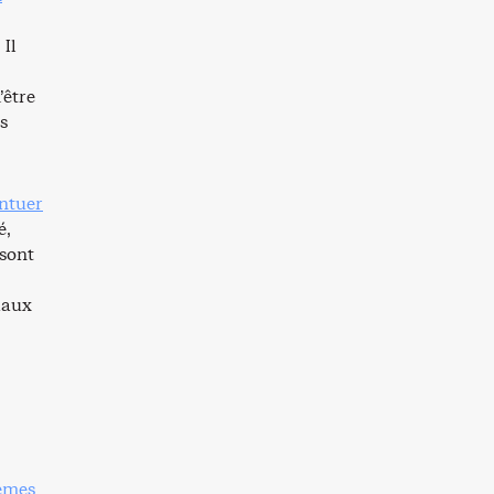
 Il
’être
s
ntuer
é,
 sont
iaux
tèmes