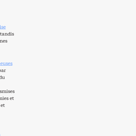
ise
 tandis
ènes
ieuses
par
 du
nsmises
mies et
 et
n