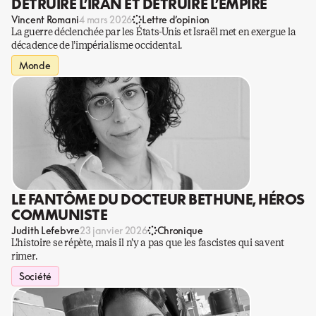
DÉTRUIRE L’IRAN ET DÉTRUIRE L’EMPIRE
Vincent Romani
4 mars 2026
Lettre d’opinion
La guerre déclenchée par les États-Unis et Israël met en exergue la
décadence de l’impérialisme occidental.
Monde
LE FANTÔME DU DOCTEUR BETHUNE, HÉROS
COMMUNISTE
Judith Lefebvre
23 janvier 2026
Chronique
L’histoire se répète, mais il n’y a pas que les fascistes qui savent
rimer.
Société