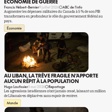
ÉCONOMIE DE GUERRE
Francis Hébert-Bernier
9 juillet 2026
ABC de l'info
Augmenter les dépenses militaires du Canada à 5 % de son PIB
transformera en profondeur le rôle du gouvernement fédéral au
pays.
Économie
AU LIBAN, LA TRÊVE FRAGILE N’APPORTE
AUCUN RÉPIT À LA POPULATION
Hugo Lautissier
5 mai 2026
Reportage
Les agressions israéliennes n’ont jamais cessé, laissant un million
de Libanais·es déplacé·es sans espoir de rentrer.
Monde