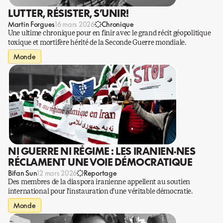
LUTTER, RÉSISTER, S’UNIR!
Martin Forgues
16 mars 2026
Chronique
Une ultime chronique pour en finir avec le grand récit géopolitique
toxique et mortifère hérité de la Seconde Guerre mondiale.
Monde
NI GUERRE NI RÉGIME : LES IRANIEN·NES
RÉCLAMENT UNE VOIE DÉMOCRATIQUE
Bifan Sun
12 mars 2026
Reportage
Des membres de la diaspora iranienne appellent au soutien
international pour l’instauration d’une véritable démocratie.
Monde