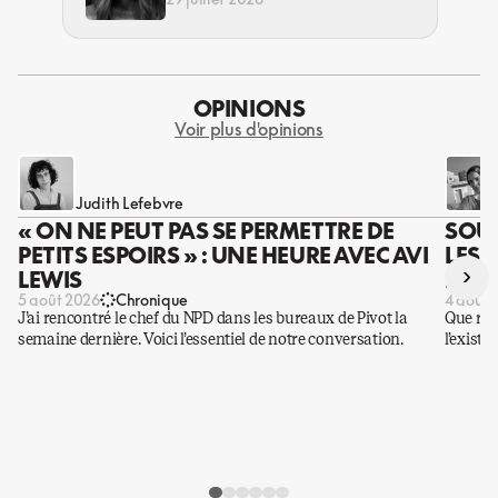
OPINIONS
Voir plus d'opinions
Judith Lefebvre
« ON NE PEUT PAS SE PERMETTRE DE
SOUS
PETITS ESPOIRS » : UNE HEURE AVEC AVI
LES 
›
LEWIS
DES 
5 août 2026
Chronique
4 août 
J’ai rencontré le chef du NPD dans les bureaux de Pivot la
Que rest
semaine dernière. Voici l’essentiel de notre conversation.
l’existe