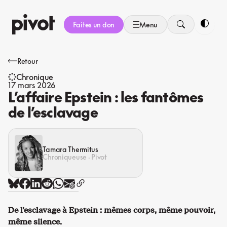
Aller
au
Faites un don
Menu
contenu
Bascule
Retour
Chronique
17 mars 2026
L’affaire Epstein : les fantômes
de l’esclavage
Tamara Thermitus
Chroniqueuse · Pivot
De l’esclavage à Epstein : mêmes corps, même pouvoir,
même silence.