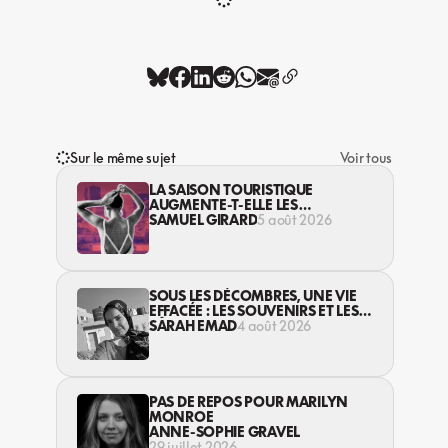
Sur le même sujet
Voir tous
LA SAISON TOURISTIQUE
AUGMENTE-T-ELLE LES
VIOLENCES CONTRE LES
SAMUEL GIRARD
5 août 2026
TRAVAILLEUSES DU SEXE?
SOUS LES DÉCOMBRES, UNE VIE
EFFACÉE : LES SOUVENIRS ET LES
RÊVES PERDUS DES HABITANT·ES
SARAH EMAD
4 août 2026
DE GAZA
PAS DE REPOS POUR MARILYN
MONROE
ANNE-SOPHIE GRAVEL
29 juillet 2026