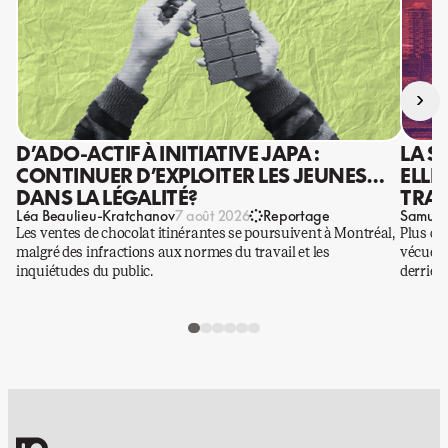
›
D’ADO-ACTIF À INITIATIVE JAPA :
LA S
CONTINUER D’EXPLOITER LES JEUNES…
ELLE
DANS LA LÉGALITÉ?
TRAV
Léa Beaulieu-Kratchanov
Samuel
7 août 2026
Reportage
Les ventes de chocolat itinérantes se poursuivent à Montréal,
Plus qu
malgré des infractions aux normes du travail et les
vécues p
inquiétudes du public.
derrière