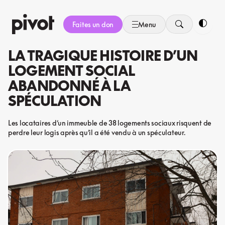
Aller
au
Faites un don
Menu
contenu
Bascule
LA TRAGIQUE HISTOIRE D’UN
LOGEMENT SOCIAL
ABANDONNÉ À LA
SPÉCULATION
Les locataires d’un immeuble de 38 logements sociaux risquent de
perdre leur logis après qu’il a été vendu à un spéculateur.