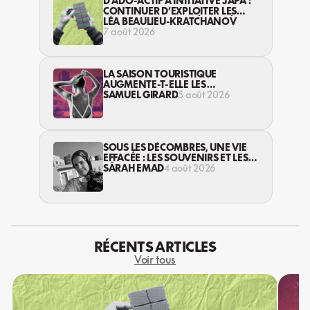
D’ADO-ACTIF À INITIATIVE JAPA :
CONTINUER D’EXPLOITER LES
JEUNES… DANS LA LÉGALITÉ?
LÉA BEAULIEU-KRATCHANOV
7 août 2026
LA SAISON TOURISTIQUE
AUGMENTE-T-ELLE LES
VIOLENCES CONTRE LES
SAMUEL GIRARD
5 août 2026
TRAVAILLEUSES DU SEXE?
SOUS LES DÉCOMBRES, UNE VIE
EFFACÉE : LES SOUVENIRS ET LES
RÊVES PERDUS DES HABITANT·ES
SARAH EMAD
4 août 2026
DE GAZA
RÉCENTS ARTICLES
Voir tous