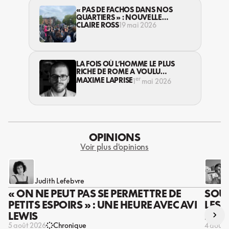
« PAS DE FACHOS DANS NOS
QUARTIERS » : NOUVELLE
ALLIANCE RENCONTRE DE
CLAIRE ROSS
19 mai 2026
L’OPPOSITION
LA FOIS OÙ L’HOMME LE PLUS
RICHE DE ROME A VOULU
ENVAHIR L’IRAN
er
MAXIME LAPRISE
1
mai 2026
OPINIONS
Voir plus d'opinions
Judith Lefebvre
« ON NE PEUT PAS SE PERMETTRE DE
SOUS
PETITS ESPOIRS » : UNE HEURE AVEC AVI
LES 
›
LEWIS
DES 
5 août 2026
Chronique
4 août 