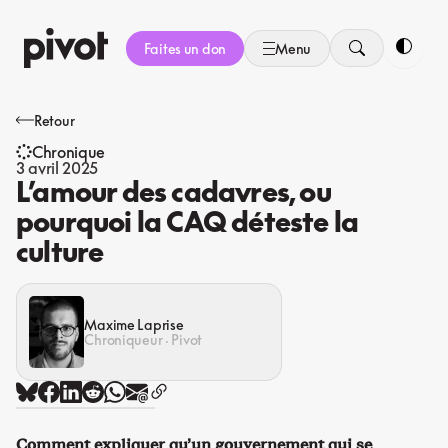
Aller
au
Faites un don
Menu
contenu
Bascule
Retour
Chronique
3 avril 2025
L’amour des cadavres, ou
pourquoi la CAQ déteste la
culture
Maxime Laprise
Chroniqueur · Pivot
Comment expliquer qu’un gouvernement qui se