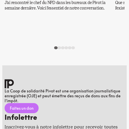
J’ai rencontré le chef du NPD dans les bureaux de Pivot la
Que rest
semaine dernière. Voici l’essentiel de notre conversation.
l’existe
La Coop de solidarité Pivot est une organisation journalistique
enregistrée (OJE) et peut émettre des reçus de dons aux fins de
l’impôt.
Faites un don
Infolettre
Inscrivez-vous à notre infolettre pour recevoir toutes