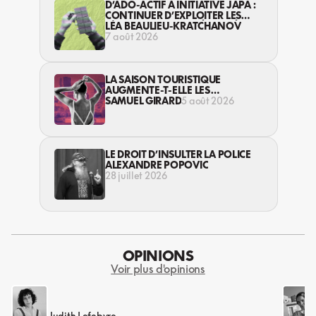
D’ADO-ACTIF À INITIATIVE JAPA :
CONTINUER D’EXPLOITER LES
JEUNES… DANS LA LÉGALITÉ?
LÉA BEAULIEU-KRATCHANOV
7 août 2026
LA SAISON TOURISTIQUE
AUGMENTE-T-ELLE LES
VIOLENCES CONTRE LES
SAMUEL GIRARD
5 août 2026
TRAVAILLEUSES DU SEXE?
LE DROIT D’INSULTER LA POLICE
ALEXANDRE POPOVIC
28 juillet 2026
OPINIONS
Voir plus d'opinions
Judith Lefebvre