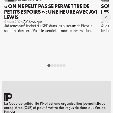
« ON NE PEUT PAS SE PERMETTRE DE
SOUS
PETITS ESPOIRS » : UNE HEURE AVEC AVI
LES 
›
LEWIS
DES 
5 août 2026
Chronique
4 août 
J’ai rencontré le chef du NPD dans les bureaux de Pivot la
Que rest
semaine dernière. Voici l’essentiel de notre conversation.
l’existe
La Coop de solidarité Pivot est une organisation journalistique
enregistrée (OJE) et peut émettre des reçus de dons aux fins de
l’impôt.