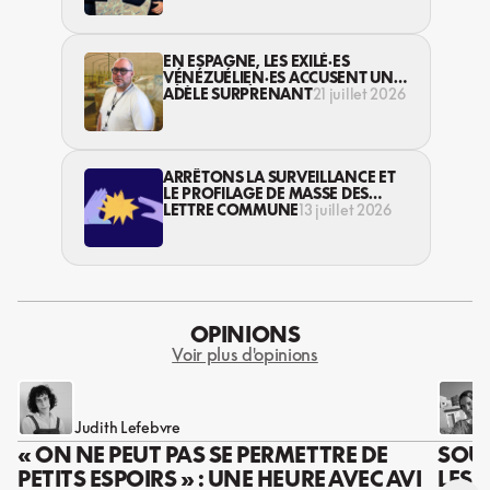
EN ESPAGNE, LES EXILÉ·ES
VÉNÉZUÉLIEN·ES ACCUSENT UN
SÉISME APRÈS L’AUTRE
ADÈLE SURPRENANT
21 juillet 2026
ARRÊTONS LA SURVEILLANCE ET
LE PROFILAGE DE MASSE DES
PERSONNES MIGRANTES !
LETTRE COMMUNE
13 juillet 2026
OPINIONS
Voir plus d'opinions
Judith Lefebvre
« ON NE PEUT PAS SE PERMETTRE DE
SOUS
PETITS ESPOIRS » : UNE HEURE AVEC AVI
LES 