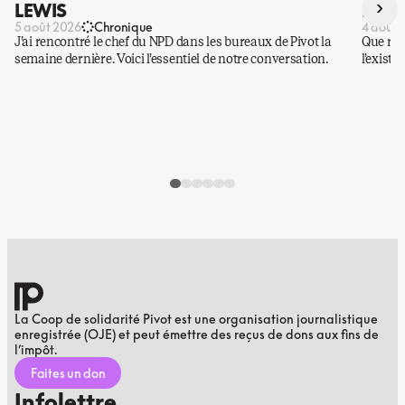
›
LEWIS
DES 
5 août 2026
Chronique
4 août 
J’ai rencontré le chef du NPD dans les bureaux de Pivot la
Que rest
semaine dernière. Voici l’essentiel de notre conversation.
l’existe
La Coop de solidarité Pivot est une organisation journalistique
enregistrée (OJE) et peut émettre des reçus de dons aux fins de
l’impôt.
Faites un don
Infolettre