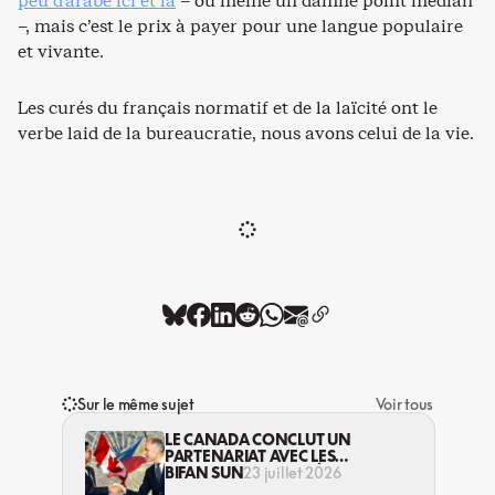
peu d’arabe ici et là
– ou même un damné point médian
–, mais c’est le prix à payer pour une langue populaire
et vivante.
Les curés du français normatif et de la laïcité ont le
verbe laid de la bureaucratie, nous avons celui de la vie.
Sur le même sujet
Voir tous
LE CANADA CONCLUT UN
PARTENARIAT AVEC LES
PHILIPPINES, MALGRÉ DES
BIFAN SUN
23 juillet 2026
VIOLATIONS DE DROITS