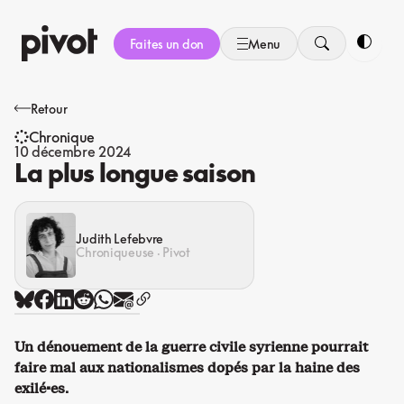
Aller
au
Faites un don
Menu
contenu
Bascule
Retour
Chronique
10 décembre 2024
La plus longue saison
Judith Lefebvre
Chroniqueuse · Pivot
Un dénouement de la guerre civile syrienne pourrait
faire mal aux nationalismes dopés par la haine des
exilé·es.