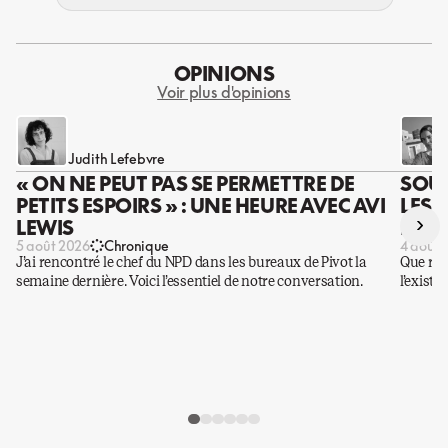
OPINIONS
Voir plus d'opinions
Judith Lefebvre
« ON NE PEUT PAS SE PERMETTRE DE
SOUS
PETITS ESPOIRS » : UNE HEURE AVEC AVI
LES 
›
LEWIS
DES 
5 août 2026
Chronique
4 août 
J’ai rencontré le chef du NPD dans les bureaux de Pivot la
Que rest
semaine dernière. Voici l’essentiel de notre conversation.
l’existe