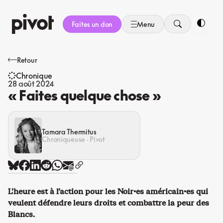
Aller
au
Faites un don
Menu
contenu
Bascule
Retour
Chronique
28 août 2024
« Faites quelque chose »
Tamara Thermitus
Chroniqueuse · Pivot
L’heure est à l’action pour les Noir·es américain·es qui
veulent défendre leurs droits et combattre la peur des
Blancs.