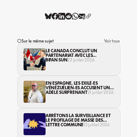
Sur le même sujet
Voir tous
LE CANADA CONCLUT UN
PARTENARIAT AVEC LES
PHILIPPINES, MALGRÉ DES
BIFAN SUN
23 juillet 2026
VIOLATIONS DE DROITS
EN ESPAGNE, LES EXILÉ·ES
VÉNÉZUÉLIEN·ES ACCUSENT UN
SÉISME APRÈS L’AUTRE
ADÈLE SURPRENANT
21 juillet 2026
ARRÊTONS LA SURVEILLANCE ET
LE PROFILAGE DE MASSE DES
PERSONNES MIGRANTES !
LETTRE COMMUNE
13 juillet 2026