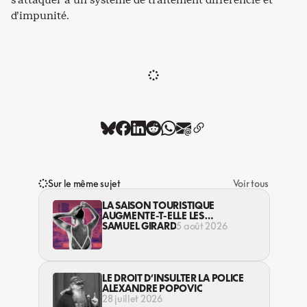
d’impunité.
Sur le même sujet
Voir tous
LA SAISON TOURISTIQUE
AUGMENTE-T-ELLE LES
VIOLENCES CONTRE LES
SAMUEL GIRARD
5 août 2026
TRAVAILLEUSES DU SEXE?
LE DROIT D’INSULTER LA POLICE
ALEXANDRE POPOVIC
28 juillet 2026