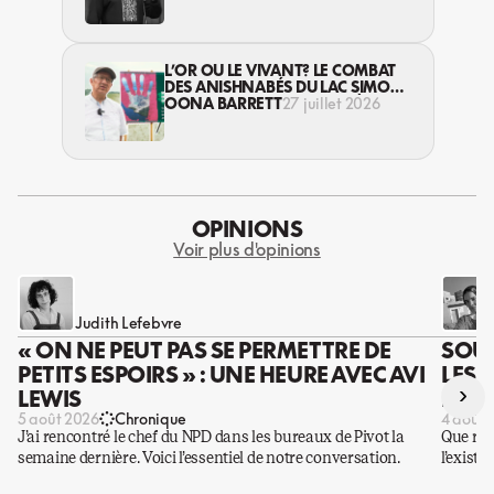
L’OR OU LE VIVANT? LE COMBAT
DES ANISHNABÉS DU LAC SIMON
CONTRE L’INDUSTRIE MINIÈRE EN
OONA BARRETT
27 juillet 2026
ABITIBI
OPINIONS
Voir plus d'opinions
Judith Lefebvre
« ON NE PEUT PAS SE PERMETTRE DE
SOUS
PETITS ESPOIRS » : UNE HEURE AVEC AVI
LES 
›
LEWIS
DES 
5 août 2026
Chronique
4 août 
J’ai rencontré le chef du NPD dans les bureaux de Pivot la
Que rest
semaine dernière. Voici l’essentiel de notre conversation.
l’existe