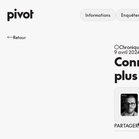
Aller
au
Informations
Enquête
contenu
Retour
Chroniq
9 avril 202
Conn
plus
PARTAGER