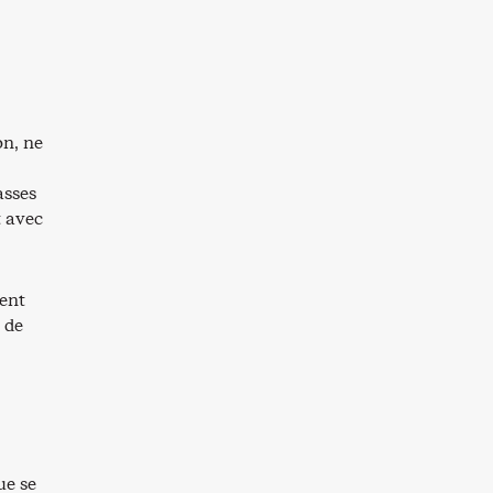
on, ne
asses
t avec
ment
 de
ue se