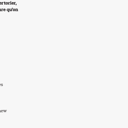
rtorier,
nre qu’on
es
 new