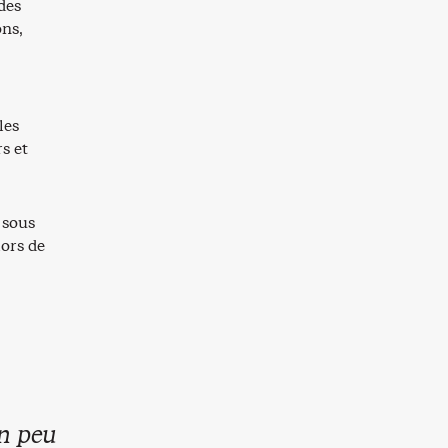
des
ons,
les
s et
 sous
lors de
n peu