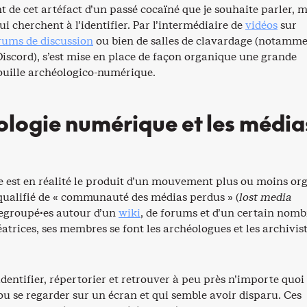
nt de cet artéfact d’un passé cocaïné que je souhaite parler, m
qui cherchent à l’identifier. Par l’intermédiaire de
vidéos
sur
rums de discussion
ou bien de salles de clavardage (notamme
iscord), s’est mise en place de façon organique une grande
fouille archéologico-numérique.
ologie numérique et les média
e est en réalité le produit d’un mouvement plus ou moins org
ualifié de « communauté des médias perdus » (
lost media
Regroupé·es autour d’un
wiki
, de forums et d’un certain nomb
éatrices, ses membres se font les archéologues et les archivis
identifier, répertorier et retrouver à peu près n’importe quoi
ou se regarder sur un écran et qui semble avoir disparu. Ces