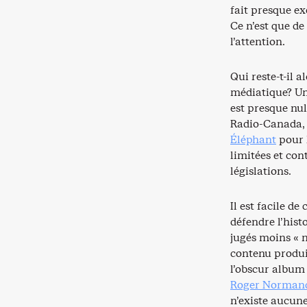
fait presque ex
Ce n’est que d
l’attention.
Qui reste-t-il 
médiatique? U
est presque nu
Radio-Canada
Éléphant
pour 
limitées et con
législations.
Il est facile d
défendre l’hist
jugés moins « n
contenu produit
l’obscur album
Roger Norman
n’existe aucune