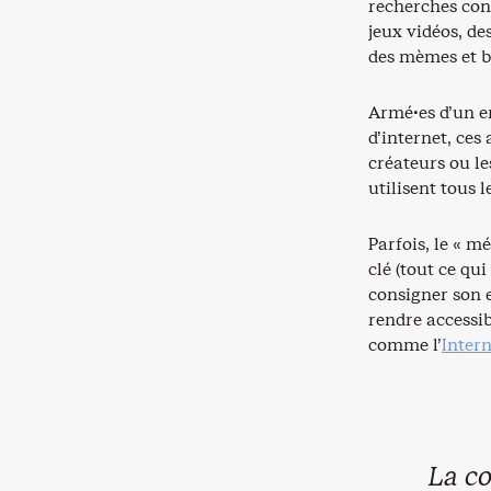
recherches conc
jeux vidéos, de
des mèmes et b
Armé·es d’un e
d’internet, ces
créateurs ou le
utilisent tous 
Parfois, le « m
clé (tout ce qu
consigner son e
rendre accessi
comme l’
Inter
La c