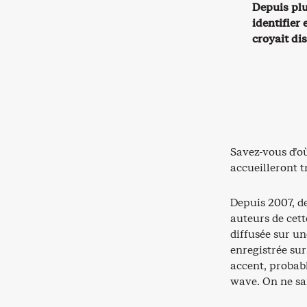
Depuis plu
identifier
croyait di
Savez-vous d’o
accueilleront 
Depuis 2007, d
auteurs de cett
diffusée sur u
enregistrée sur
accent, probab
wave. On ne sai