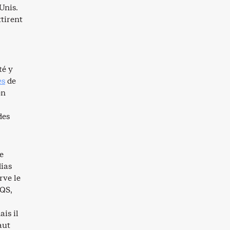
Unis.
tirent
té y
es
de
en
des
e
dias
rve le
TQS,
ais il
aut