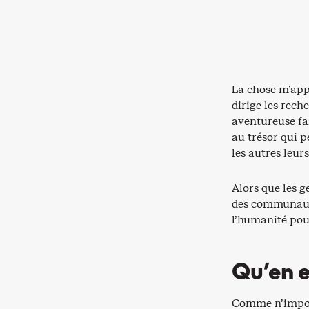
La chose m’app
dirige les rech
aventureuse fai
au trésor qui 
les autres leur
Alors que les 
des communauté
l’humanité pour
Qu’en e
Comme n’import