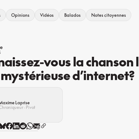
s
Opinions
Vidéos
Balados
Notes citoyennes
ue
4
aissez-vous la chanson 
 mystérieuse d’internet?
Maxime Laprise
Chroniqueur · Pivot