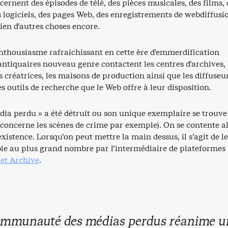
ernent des épisodes de télé, des pièces musicales, des films, 
s logiciels, des pages Web, des enregistrements de webdiffusi
ien d’autres choses encore.
nthousiasme rafraichissant en cette ère d’emmerdification
 antiquaires nouveau genre contactent les centres d’archives, 
s créatrices, les maisons de production ainsi que les diffuseur
les outils de recherche que le Web offre à leur disposition.
édia perdu » a été détruit ou son unique exemplaire se trouve
i concerne les scènes de crime par exemple). On se contente a
xistence. Lorsqu’on peut mettre la main dessus, il s’agit de le
ble au plus grand nombre par l’intermédiaire de plateformes
net Archive
.
ommunauté des médias perdus réanime u