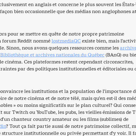
clusivement en anglais et concerne le plus souvent les États-
e façon bien occasionnelle que des médias non anglophones at
alors pour se mettre en quête de notre propre patrimoine
n forum Reddit nommé
lostmediaQC
existe bien, mais l’activi
lle. Sinon, nous avons quelques ressources comme les
archiv
,
Bibliothèque et archives nationales du Québec
(BAnQ) ou bi
le cinéma. Ces plateformes restent cependant circonscrites,
traintes par des politiques institutionnelles et éditoriales ou 
e convaincre les institutions et la population de l’importance d
oire de notre cinéma et de notre télé, mais qu’en est-il des mé
obles » ou moins significatifs sur le plan culturel? Qui conse
 sur Twitch ou YouTube, les pubs, les vieilles émissions de 
 d’un chanteur country amateur ou les films (sublimes) de
din
? Tout ça fait partie aussi de notre patrimoine collectif, m
 structure institutionnelle ou privée permettant d’y voir. Il f