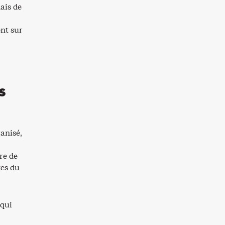
ais de
nt sur
s
anisé,
re de
tes du
 qui