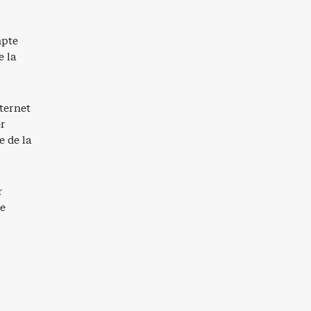
mpte
e la
ternet
er
e de la
r
de