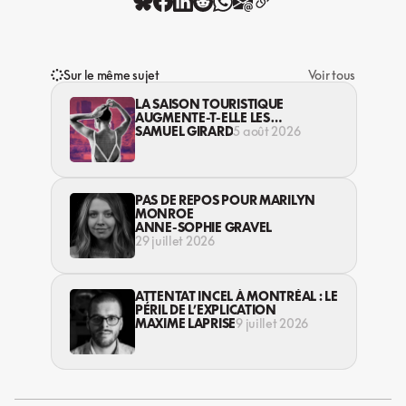
Sur le même sujet
Voir tous
LA SAISON TOURISTIQUE
AUGMENTE-T-ELLE LES
VIOLENCES CONTRE LES
SAMUEL GIRARD
5 août 2026
TRAVAILLEUSES DU SEXE?
PAS DE REPOS POUR MARILYN
MONROE
ANNE-SOPHIE GRAVEL
29 juillet 2026
ATTENTAT INCEL À MONTRÉAL : LE
PÉRIL DE L’EXPLICATION
MAXIME LAPRISE
9 juillet 2026