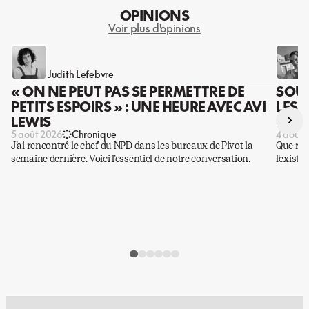
OPINIONS
Voir plus d'opinions
Judith Lefebvre
« ON NE PEUT PAS SE PERMETTRE DE
SOUS
PETITS ESPOIRS » : UNE HEURE AVEC AVI
LES 
›
LEWIS
DES 
5 août 2026
Chronique
4 août 
J’ai rencontré le chef du NPD dans les bureaux de Pivot la
Que rest
semaine dernière. Voici l’essentiel de notre conversation.
l’existe