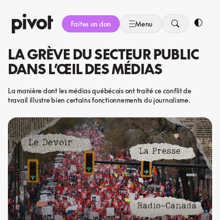
Aller
au
Faites un don
Menu
contenu
Bascule
LA GRÈVE DU SECTEUR PUBLIC
DANS L’ŒIL DES MÉDIAS
La manière dont les médias québécois ont traité ce conflit de
travail illustre bien certains fonctionnements du journalisme.