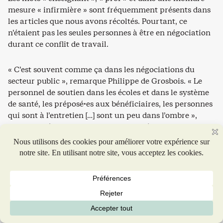
mesure « infirmière » sont fréquemment présents dans
les articles que nous avons récoltés. Pourtant, ce
n’étaient pas les seules personnes à être en négociation
durant ce conflit de travail.
« C’est souvent comme ça dans les négociations du
secteur public », remarque Philippe de Grosbois. « Le
personnel de soutien dans les écoles et dans le système
de santé, les préposé·es aux bénéficiaires, les personnes
qui sont à l’entretien […] sont un peu dans l’ombre »,
note-t-il. Même dans un contexte de négociations et de
moyens de pression, ce sont « des gens qui ont de la
difficulté à aller chercher un certain intérêt de la part
des médias ».
Pour le sociologue, cela pose des questions au
mouvement syndical : comment donner davantage de
visibilité à des métiers importants, mais moins présents
dans l’imaginaire du public.